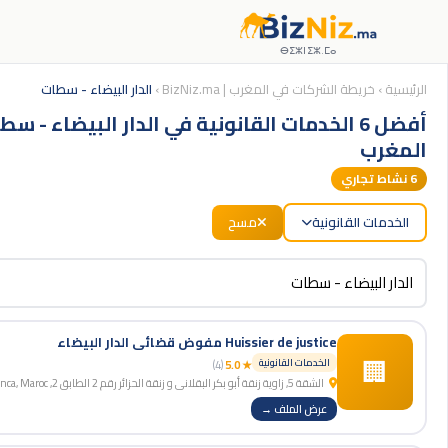
ⴱⵉⵣⵏⵉⵣ.ⵎⴰ
الرئيسية
›
خريطة الشركات في المغرب | BizNiz.ma
›
الدار البيضاء - سطات
أفضل 6 الخدمات القانونية في الدار البيضاء - سط
المغرب
6
نشاط تجاري
الخدمات القانونية
مسح
Huissier de justice مفوض قضائي الدار البيضاء
🏢
الخدمات القانونية
(4)
★ 5.0
الشقة 5, زاوية زنقة أبو بكر البقلاني و زنقة الحزائر رقم 2 الطابق 2, Casablanca, Maroc
عرض الملف →