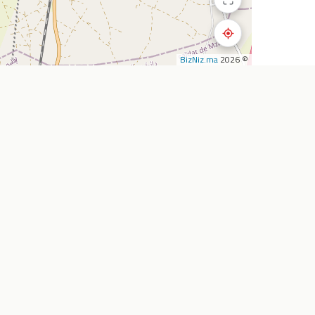
BizNiz.ma
© 2026
استكشف
الشركة
المطاعم
أضف نشاطي التجار
المقاهي
من نحن
تأجير السيارات
خدماتنا
الصيدليات
اتصل بنا
سوبرماركت
الأسئلة الشائعة
وكالات السفر
المدونة
خارطة الطريق