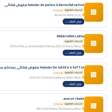
huissier de justice à berrechid settat مفوض قضائي
🏢
الخدمات القانونية
(3)
★ 5.0
ط و 9, Berrechid, Maroc
عرض الملف →
Abderrahim Laklai
🏢
الخدمات القانونية
GR34+FM4, La Gare Routière El Borouj, R205، El Borouj, Maroc
عرض الملف →
Huissier De JuStiCe à SeTTat مفوض قضائي بمحاكم سطات
🏢
الخدمات القانونية
(4)
★ 5.0
294J+56C, Route de Casablanca, Settat, Maroc
عرض الملف →
avocat chakir
🏢
الخدمات القانونية
(2)
★ 5.0
J8F2+69V Khemis, P8, Zemamra, Maroc