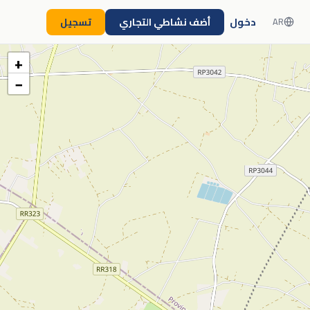
دخول
أضف نشاطي التجاري
تسجيل
AR
+
−