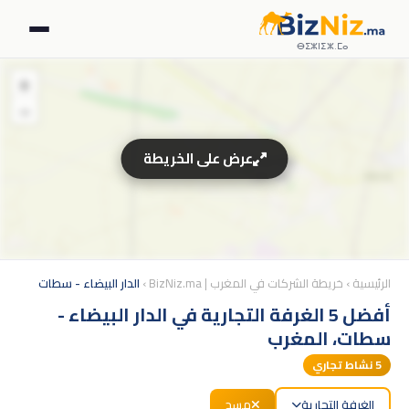
ⴱⵉⵣⵏⵉⵣ.ⵎⴰ
+
−
عرض على الخريطة
الرئيسية
›
خريطة الشركات في المغرب | BizNiz.ma
›
الدار البيضاء - سطات
أفضل 5 الغرفة التجارية في الدار البيضاء -
سطات، المغرب
5
نشاط تجاري
الغرفة التجارية
مسح