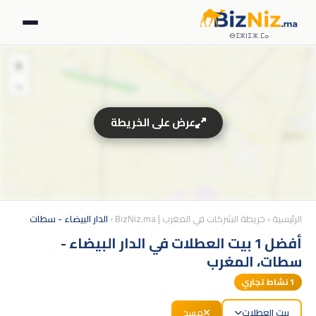
ⴱⵉⵣⵏⵉⵣ.ⵎⴰ
+
−
عرض على الخريطة
الرئيسية
›
خريطة الشركات في المغرب | BizNiz.ma
›
الدار البيضاء - سطات
أفضل 1 بيت العطلات في الدار البيضاء -
سطات، المغرب
1
نشاط تجاري
بيت العطلات
مسح