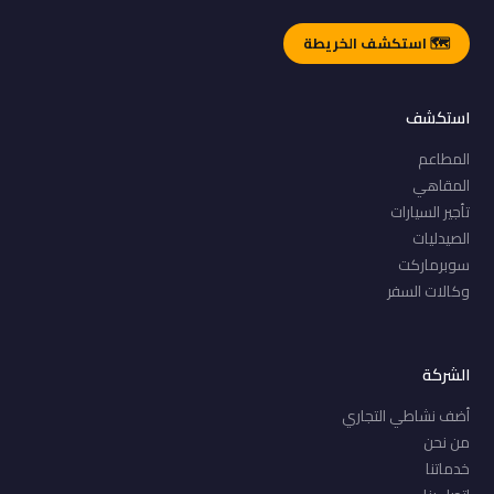
🗺️ استكشف الخريطة
استكشف
المطاعم
المقاهي
تأجير السيارات
الصيدليات
سوبرماركت
وكالات السفر
الشركة
أضف نشاطي التجاري
من نحن
خدماتنا