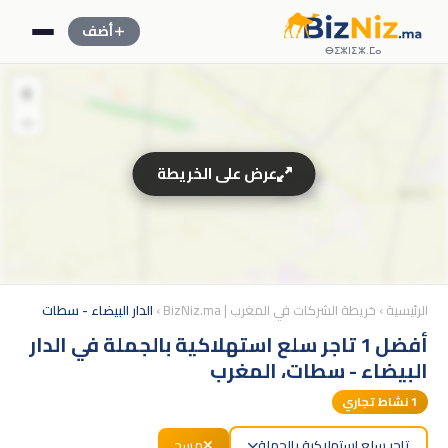
أضف
ⴱⵉⵣⵏⵉⵣ.ⵎⴰ
+
−
عرض على الخريطة
الرئيسية
›
خريطة الشركات في المغرب | BizNiz.ma
›
الدار البيضاء - سطات
أفضل 1 تاجر سلع استهلاكية بالجملة في الدار
البيضاء - سطات، المغرب
1
نشاط تجاري
تاجر سلع استهلاكية بالجملة
مسح