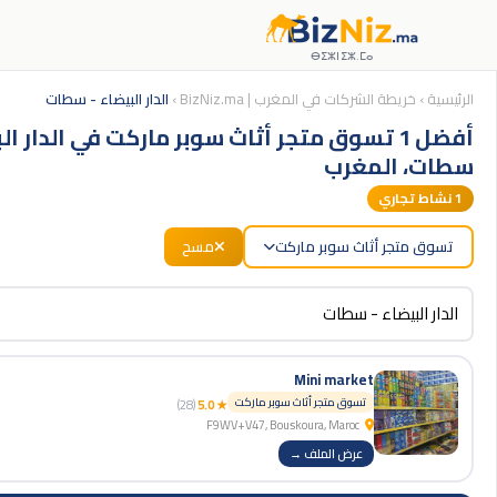
ⴱⵉⵣⵏⵉⵣ.ⵎⴰ
الرئيسية
›
خريطة الشركات في المغرب | BizNiz.ma
›
الدار البيضاء - سطات
أفضل 1 تسوق متجر أثاث سوبر ماركت في الدار ال
سطات، المغرب
1
نشاط تجاري
تسوق متجر أثاث سوبر ماركت
مسح
Mini market
تسوق متجر أثاث سوبر ماركت
(28)
★ 5.0
F9WV+V47, Bouskoura, Maroc
عرض الملف →