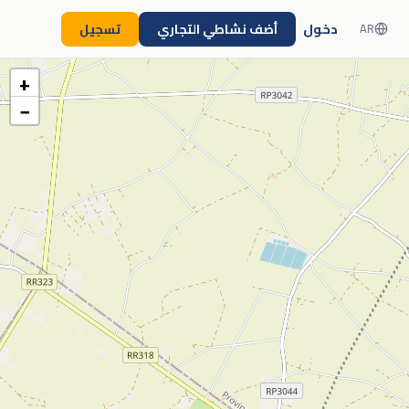
دخول
أضف نشاطي التجاري
تسجيل
AR
+
−