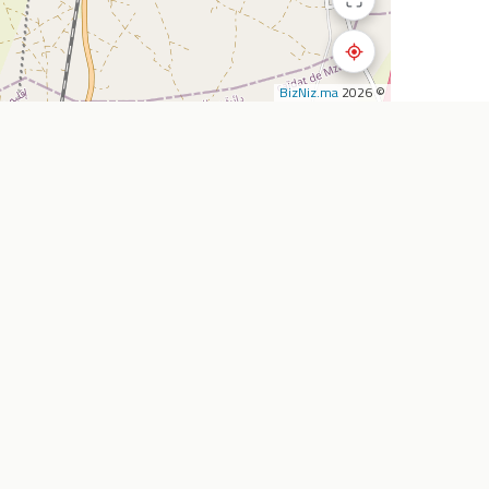
BizNiz.ma
© 2026
استكشف
الشركة
المطاعم
أضف نشاطي التجار
المقاهي
من نحن
تأجير السيارات
خدماتنا
الصيدليات
اتصل بنا
سوبرماركت
الأسئلة الشائعة
وكالات السفر
المدونة
خارطة الطريق