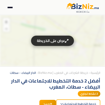
ⴱⵉⵣⵏⵉⵣ.ⵎⴰ
+
−
عرض على الخريطة
الرئيسية
›
خريطة الشركات في المغرب | BizNiz.ma
›
الدار البيضاء - سطات
أفضل 2 خدمة التخطيط للاجتماعات في الدار
البيضاء - سطات، المغرب
2
نشاط تجاري
خدمة التخطيط للاجتماعات
مسح