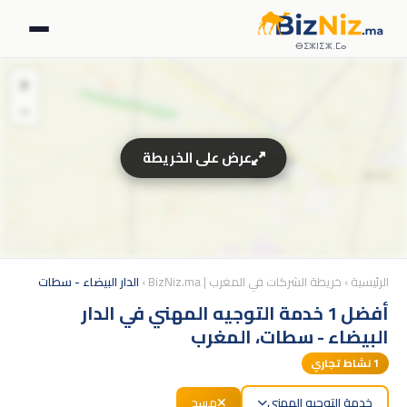
ⴱⵉⵣⵏⵉⵣ.ⵎⴰ
+
−
عرض على الخريطة
الرئيسية
›
خريطة الشركات في المغرب | BizNiz.ma
›
الدار البيضاء - سطات
أفضل 1 خدمة التوجيه المهني في الدار
البيضاء - سطات، المغرب
1
نشاط تجاري
خدمة التوجيه المهني
مسح