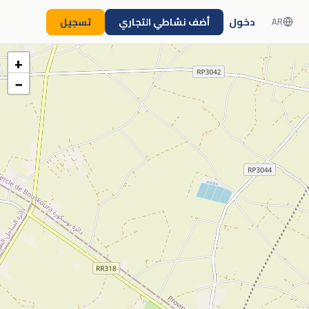
دخول
أضف نشاطي التجاري
تسجيل
AR
+
−