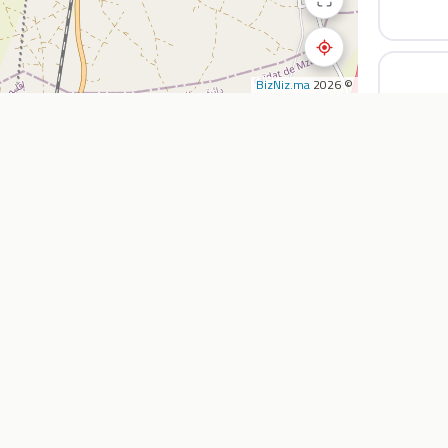
BizNiz.ma
© 2026
استكشف
الشركة
المطاعم
أضف نشاطي التجار
المقاهي
من نحن
تأجير السيارات
خدماتنا
الصيدليات
اتصل بنا
سوبرماركت
الأسئلة الشائعة
وكالات السفر
المدونة
خارطة الطريق