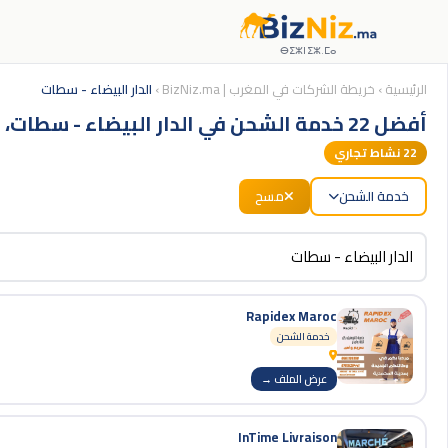
ⴱⵉⵣⵏⵉⵣ.ⵎⴰ
الرئيسية
›
خريطة الشركات في المغرب | BizNiz.ma
›
الدار البيضاء - سطات
أفضل 22 خدمة الشحن في الدار البيضاء - سطات، المغرب
22
نشاط تجاري
خدمة الشحن
مسح
Rapidex Maroc
خدمة الشحن
عرض الملف →
InTime Livraison