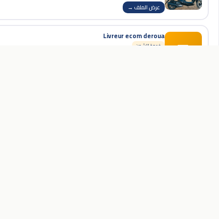
عرض الملف →
Livreur ecom deroua
🏢
خدمة الشحن
Deroua 26202, Maroc
عرض الملف →
Idriss livreur et transport
أشمل دليل تجاري في المغرب. ابحث عن المطاعم
🏢
خدمة الشحن
والفنادق والصالونات وخدمات الإصلاح وأكثر.
عرض الملف →
🗺️ استكشف الخريطة
Livreur bouznika (NABIL EXPRESS)
خدمة الشحن
(5)
★ 5.0
عرض الملف →
Plag david