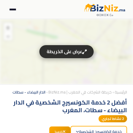
ⴱⵉⵣⵏⵉⵣ.ⵎⴰ
+
−
عرض على الخريطة
الرئيسية
›
خريطة الشركات في المغرب | BizNiz.ma
›
الدار البيضاء - سطات
أفضل 2 خدمة الكونسيرج الشخصية في الدار
البيضاء - سطات، المغرب
2
نشاط تجاري
خدمة الكونسيرج الشخصية
مسح