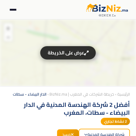
ⴱⵉⵣⵏⵉⵣ.ⵎⴰ
+
−
عرض على الخريطة
الرئيسية
›
خريطة الشركات في المغرب | BizNiz.ma
›
الدار البيضاء - سطات
أفضل 2 شركة الهندسة المدنية في الدار
البيضاء - سطات، المغرب
2
نشاط تجاري
شركة الهندسة المدنية
مسح