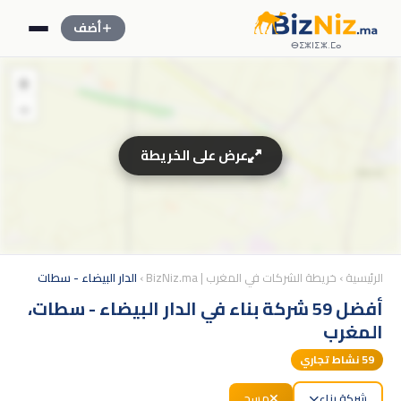
أضف
ⴱⵉⵣⵏⵉⵣ.ⵎⴰ
+
−
عرض على الخريطة
الرئيسية
›
خريطة الشركات في المغرب | BizNiz.ma
›
الدار البيضاء - سطات
أفضل 59 شركة بناء في الدار البيضاء - سطات،
المغرب
59
نشاط تجاري
شركة بناء
مسح