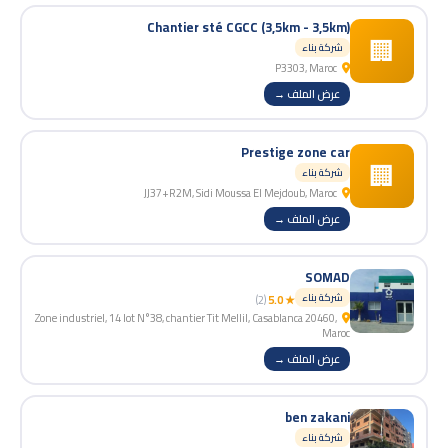
Chantier sté CGCC (3,5km - 3,5km)
🏢
شركة بناء
P3303, Maroc
عرض الملف →
Prestige zone car
🏢
شركة بناء
JJ37+R2M, Sidi Moussa El Mejdoub, Maroc
عرض الملف →
SOMAD
شركة بناء
(2)
★ 5.0
Zone industriel, 14 lot N°38, chantier Tit Mellil, Casablanca 20460,
Maroc
عرض الملف →
ben zakani
شركة بناء