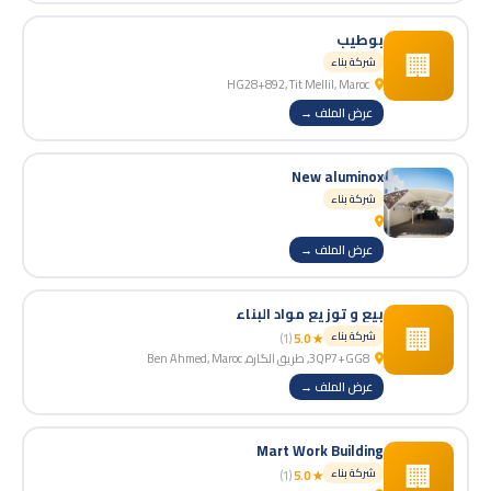
بوطيب
🏢
شركة بناء
HG28+892, Tit Mellil, Maroc
عرض الملف →
New aluminox
شركة بناء
عرض الملف →
بيع و توزيع مواد البناء
🏢
شركة بناء
(1)
★ 5.0
3QP7+GG8, طريق الگارة, Ben Ahmed, Maroc
عرض الملف →
Mart Work Building
🏢
شركة بناء
(1)
★ 5.0