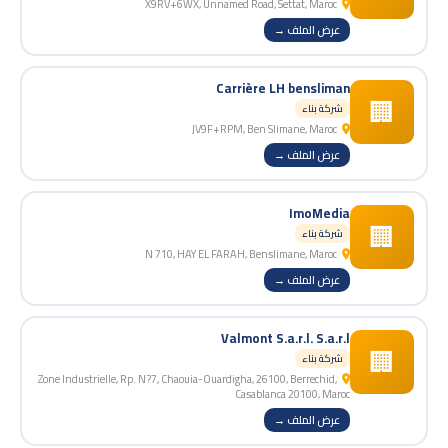
X9RV+6WX, Unnamed Road, Settat, Maroc
عرض الملف →
Carrière LH bensliman
🏢
شركة بناء
JV9F+RPM, Ben Slimane, Maroc
عرض الملف →
ImoMedia
🏢
شركة بناء
N 710, HAY EL FARAH, Benslimane, Maroc
عرض الملف →
Valmont S.a.r.l. S.a.r.l
🏢
شركة بناء
Zone Industrielle, Rp. N?7, Chaouia-Ouardigha, 26100, Berrechid,
Casablanca 20100, Maroc
عرض الملف →