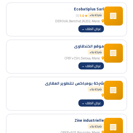
Ecobatiplus Sarl
🏢
شركة بناء
(1)
★ 1.0
DEROUA, Berrchid 26202, Maroc
عرض الملف →
موقع الخندقاوي
🏢
شركة بناء
CF87+C5H, Deroua, Maroc
عرض الملف →
شركة بومباكس للتطوير العقاري
🏢
شركة بناء
عرض الملف →
Zine industrielle
🏢
شركة بناء
QRFR+92F, Bouznika, Maroc