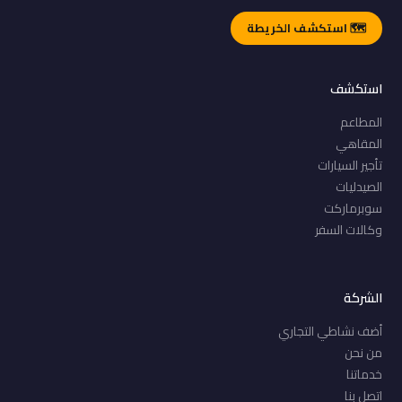
🗺️ استكشف الخريطة
استكشف
المطاعم
المقاهي
تأجير السيارات
الصيدليات
سوبرماركت
وكالات السفر
الشركة
أضف نشاطي التجاري
من نحن
خدماتنا
اتصل بنا