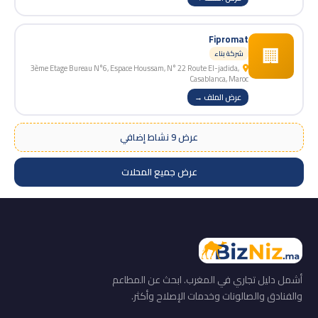
Fipromat
🏢
شركة بناء
3ème Etage Bureau N°6, Espace Houssam, N° 22 Route El-jadida,
Casablanca, Maroc
عرض الملف →
عرض 9 نشاط إضافي
عرض جميع المحلات
أشمل دليل تجاري في المغرب. ابحث عن المطاعم
والفنادق والصالونات وخدمات الإصلاح وأكثر.