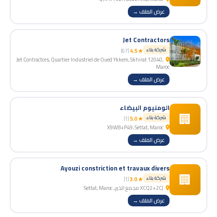
عرض الملف →
Jet Contractors
شركة بناء
(67)
★ 4.5
Jet Contractors, Quartier Industriel de Oued Ykkem, Skhirat 12040,
Maroc
عرض الملف →
الومنيوم البيضاء
🏢
شركة بناء
(1)
★ 5.0
X9W8+P49, Settat, Maroc
عرض الملف →
Ayouzi constriction et travaux divers
🏢
شركة بناء
(1)
★ 3.0
XCQ2+2CJ مجمع الخير،, Settat, Maroc
عرض الملف →