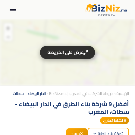
ⴱⵉⵣⵏⵉⵣ.ⵎⴰ
+
−
عرض على الخريطة
الرئيسية
›
خريطة الشركات في المغرب | BizNiz.ma
›
الدار البيضاء - سطات
أفضل 9 شركة بناء الطرق في الدار البيضاء -
سطات، المغرب
9
نشاط تجاري
شركة بناء الطرق
مسح