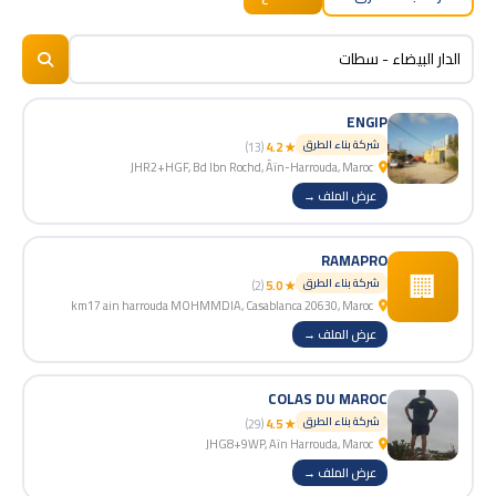
BizNiz.ma
© 2026
ENGIP
شركة بناء الطرق
(13)
★ 4.2
JHR2+HGF, Bd Ibn Rochd, Âïn-Harrouda, Maroc
عرض الملف →
RAMAPRO
🏢
شركة بناء الطرق
(2)
★ 5.0
km17 ain harrouda MOHMMDIA, Casablanca 20630, Maroc
عرض الملف →
COLAS DU MAROC
شركة بناء الطرق
(29)
★ 4.5
JHG8+9WP, Aïn Harrouda, Maroc
عرض الملف →