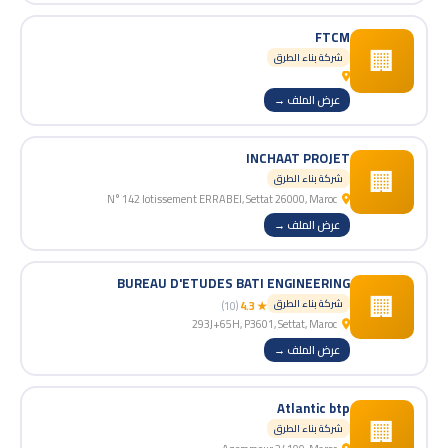
FTCM
🏢
شركة بناء الطرق
عرض الملف →
INCHAAT PROJET
🏢
شركة بناء الطرق
N° 142 lotissement ERRABEI, Settat 26000, Maroc
عرض الملف →
BUREAU D'ETUDES BATI ENGINEERING
🏢
شركة بناء الطرق
(10)
★ 4.3
293J+65H, P3601, Settat, Maroc
عرض الملف →
Atlantic btp
🏢
شركة بناء الطرق