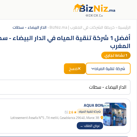
ⴱⵉⵣⵏⵉⵣ.ⵎⴰ
الرئيسية
›
خريطة الشركات في المغرب | BizNiz.ma
›
الدار البيضاء - سطات
أفضل 1 شركة تنقية المياه في الدار البيضاء - س
المغرب
1
نشاط تجاري
شركة تنقية المياه
مسح
AQUA BON
شركة تنقية المياه
(5)
★ 2.6
38 Lotissement Assafa N°5 , Tit mellil, Casablanca 29640, Maroc
عرض الملف →