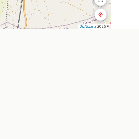
BizNiz.ma
© 2026
استكشف
الشركة
المطاعم
أضف نشاطي التجار
المقاهي
من نحن
تأجير السيارات
خدماتنا
الصيدليات
اتصل بنا
سوبرماركت
الأسئلة الشائعة
وكالات السفر
المدونة
خارطة الطريق