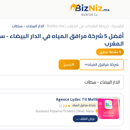
ⴱⵉⵣⵏⵉⵣ.ⵎⴰ
الرئيسية
›
خريطة الشركات في المغرب | BizNiz.ma
›
الدار البيضاء - سطات
أفضل 5 شركة مرافق المياه في الدار البيضاء - 
المغرب
5
نشاط تجاري
شركة مرافق المياه
مسح
Agence Lydec Tit Mellil
شركة مرافق المياه
(3)
★ 2.3
Boulevard Attawhid Tit Mellil، 29640, Maroc
عرض الملف →