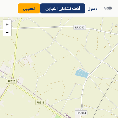
دخول
أضف نشاطي التجاري
تسجيل
AR
+
−