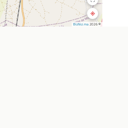
BizNiz.ma
© 2026
استكشف
الشركة
المطاعم
أضف نشاطي التجار
المقاهي
من نحن
تأجير السيارات
خدماتنا
الصيدليات
اتصل بنا
سوبرماركت
الأسئلة الشائعة
وكالات السفر
المدونة
خارطة الطريق