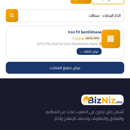
BizNiz.ma
© 2026
Iron fit benSlimane
🏢
صالة رياضية
(1)
★ 5.0
JV7H+792, Rue Tizi Ouzli, Benslimane, Maroc
عرض الملف →
عرض جميع المحلات
أشمل دليل تجاري في المغرب. ابحث عن المطاعم
والفنادق والصالونات وخدمات الإصلاح وأكثر.