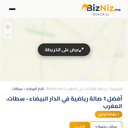
ⴱⵉⵣⵏⵉⵣ.ⵎⴰ
+
−
عرض على الخريطة
الرئيسية
›
خريطة الشركات في المغرب | BizNiz.ma
›
الدار البيضاء - سطات
أفضل 1 صالة رياضية في الدار البيضاء - سطات،
المغرب
1
نشاط تجاري
صالة رياضية
مسح