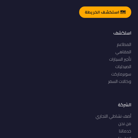
🗺️ استكشف الخريطة
استكشف
المطاعم
المقاهي
تأجير السيارات
الصيدليات
سوبرماركت
وكالات السفر
الشركة
أضف نشاطي التجاري
من نحن
خدماتنا