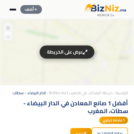
أضف
ⴱⵉⵣⵏⵉⵣ.ⵎⴰ
+
−
عرض على الخريطة
الرئيسية
›
خريطة الشركات في المغرب | BizNiz.ma
›
الدار البيضاء - سطات
أفضل 1 صانع المعادن في الدار البيضاء -
سطات، المغرب
1
نشاط تجاري
صانع المعادن
مسح