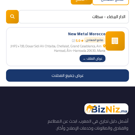
BizNiz.ma
© 2026
New Metal Morocco
🏢
صانع المعادن
(2)
★ 5.0
JHP2+7J8, Douar Sidi Ali Chtaiba, Chellalat, Grand Casablanca, Ain
Harroud, Âïn-Harrouda 20630, Maroc
عرض الملف →
عرض جميع المحلات
أشمل دليل تجاري في المغرب. ابحث عن المطاعم
والفنادق والصالونات وخدمات الإصلاح وأكثر.