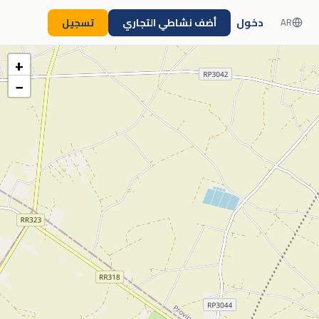
دخول
أضف نشاطي التجاري
تسجيل
AR
+
−