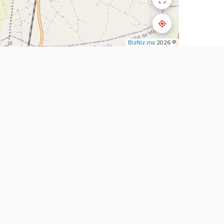
BizNiz.ma
© 2026
استكشف
الشركة
المطاعم
أضف نشاطي التجار
المقاهي
من نحن
تأجير السيارات
خدماتنا
الصيدليات
اتصل بنا
سوبرماركت
الأسئلة الشائعة
وكالات السفر
المدونة
خارطة الطريق