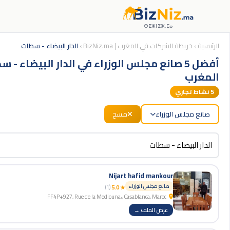
ⴱⵉⵣⵏⵉⵣ.ⵎⴰ
الرئيسية
›
خريطة الشركات في المغرب | BizNiz.ma
›
الدار البيضاء - سطات
أفضل 5 صانع مجلس الوزراء في الدار البيضاء - 
المغرب
5
نشاط تجاري
صانع مجلس الوزراء
مسح
Nijart hafid mankour
صانع مجلس الوزراء
(1)
★ 5.0
FF4P+927, Rue de la Mediouna،, Casablanca, Maroc
عرض الملف →