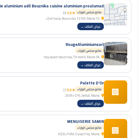
صانع مجلس الوزراء
(8)
★ 4.5
55 cit el hana, Bouznika 13100, Maroc
عرض الملف →
RougeAluminiumsarl
صانع مجلس الوزراء
96 hay salam bouznika, Tit mellil, Maroc
عرض الملف →
Palette D'Or
🏢
صانع مجلس الوزراء
(2)
★ 5.0
293R+376, Settat, Maroc
عرض الملف →
MENUISERIE SAMIR
🏢
صانع مجلس الوزراء
XQ3J+FVM, Oulad Frej, Maroc