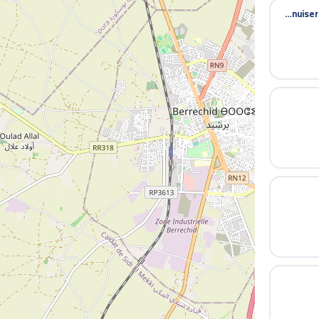
Menuiserie aluminium adil Bouznika cuisine aluminium proalumad