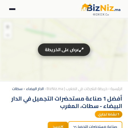
ⴱⵉⵣⵏⵉⵣ.ⵎⴰ
+
−
عرض على الخريطة
الرئيسية
›
خريطة الشركات في المغرب | BizNiz.ma
›
الدار البيضاء - سطات
أفضل 1 صناعة مستحضرات التجميل في الدار
البيضاء - سطات، المغرب
1
نشاط تجاري
صناعة مستحضرات التجميل
مسح