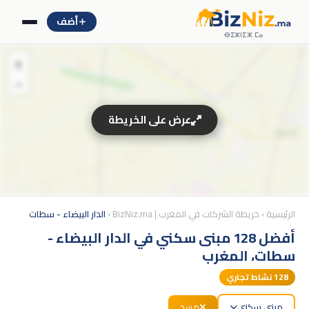
أضف
ⴱⵉⵣⵏⵉⵣ.ⵎⴰ
+
−
عرض على الخريطة
الرئيسية
›
خريطة الشركات في المغرب | BizNiz.ma
›
الدار البيضاء - سطات
أفضل 128 مبنى سكني في الدار البيضاء -
سطات، المغرب
128
نشاط تجاري
مبنى سكني
مسح