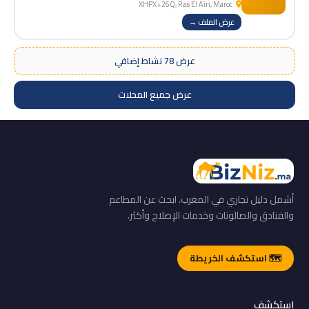
XHPX+26Q, Ras El Ain, Maroc
عرض الملف →
عرض 78 نشاط إضافي
عرض جميع المحلات
أشمل دليل تجاري في المغرب. ابحث عن المطاعم
والفنادق والصالونات وخدمات الإصلاح وأكثر.
🗺️ استكشف الخريطة
استكشف