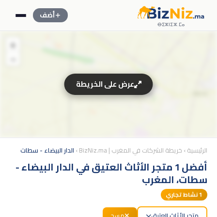
أضف
ⴱⵉⵣⵏⵉⵣ.ⵎⴰ
+
−
عرض على الخريطة
الرئيسية
›
خريطة الشركات في المغرب | BizNiz.ma
›
الدار البيضاء - سطات
أفضل 1 متجر الأثاث العتيق في الدار البيضاء -
سطات، المغرب
1
نشاط تجاري
متجر الأثاث العتيق
مسح