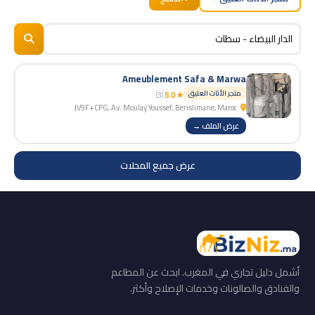
BizNiz.ma
© 2026
Ameublement Safa & Marwa
متجر الأثاث العتيق
(3)
★ 5.0
JV9F+CPG, Av. Moulay Youssef, Benslimane, Maroc
عرض الملف →
عرض جميع المحلات
أشمل دليل تجاري في المغرب. ابحث عن المطاعم
والفنادق والصالونات وخدمات الإصلاح وأكثر.