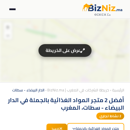
ⴱⵉⵣⵏⵉⵣ.ⵎⴰ
+
−
عرض على الخريطة
الرئيسية
›
خريطة الشركات في المغرب | BizNiz.ma
›
الدار البيضاء - سطات
أفضل 2 متجر المواد الغذائية بالجملة في الدار
البيضاء - سطات، المغرب
2
نشاط تجاري
متجر المواد الغذائية بالجملة
مسح