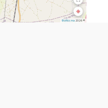
BizNiz.ma
© 2026
استكشف
الشركة
المطاعم
أضف نشاطي التجار
المقاهي
من نحن
تأجير السيارات
خدماتنا
الصيدليات
اتصل بنا
سوبرماركت
الأسئلة الشائعة
وكالات السفر
المدونة
خارطة الطريق