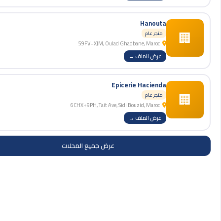
Hanouta
🏢
متجر عام
59FV+XJM, Oulad Ghadbane, Maroc
عرض الملف →
Epicerie Hacienda
🏢
متجر عام
6CHX+9PH, Tait Ave, Sidi Bouzid, Maroc
عرض الملف →
عرض جميع المحلات