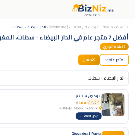
ⴱⵉⵣⵏⵉⵣ.ⵎⴰ
الرئيسية
›
خريطة الشركات في المغرب | BizNiz.ma
›
الدار البيضاء - سطات
أفضل 7 متجر عام في الدار البيضاء - سطات، المغرب
7
نشاط تجاري
متجر عام
مسح
بلومبي سانتير
متجر عام
(1)
★ 4.0
FF3M+J9J, Mediouna, Maroc
عرض الملف →
Qissariyat Rania