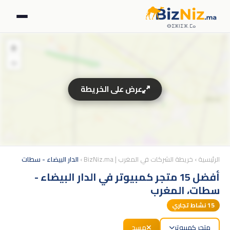
ⴱⵉⵣⵏⵉⵣ.ⵎⴰ
+
−
عرض على الخريطة
الرئيسية
›
خريطة الشركات في المغرب | BizNiz.ma
›
الدار البيضاء - سطات
أفضل 15 متجر كمبيوتر في الدار البيضاء -
سطات، المغرب
15
نشاط تجاري
متجر كمبيوتر
مسح