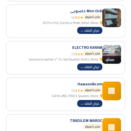
Mon Ordi حاسوبي
متجر كمبيوتر
(4)
★ 5.0
292H+CHQ, Rue de La Poste, Settat, Maroc
عرض الملف →
ELECTRO KARAM
متجر كمبيوتر
(1)
★ 5.0
boulvard el wahda n° 13, Had Soualem 26402, Maroc
عرض الملف →
Hawassibcom
🏢
متجر كمبيوتر
(2)
★ 3.5
C4FW+896, P3603, Soualem, Maroc
عرض الملف →
TRADILEM MAROC
🏢
متجر كمبيوتر