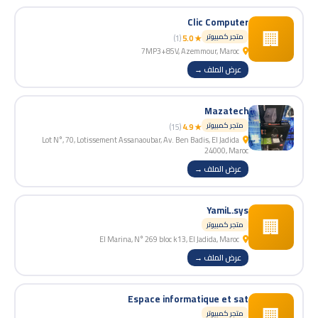
Clic Computer
🏢
متجر كمبيوتر
(1)
★ 5.0
7MP3+85V, Azemmour, Maroc
عرض الملف →
Mazatech
متجر كمبيوتر
(15)
★ 4.9
Lot N°, 70, Lotissement Assanaoubar, Av. Ben Badis, El Jadida
24000, Maroc
عرض الملف →
YamiL.sys
🏢
متجر كمبيوتر
El Marina, N° 269 bloc k13, El Jadida, Maroc
عرض الملف →
Espace informatique et sat
🏢
متجر كمبيوتر