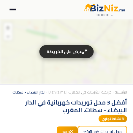
ⴱⵉⵣⵏⵉⵣ.ⵎⴰ
+
−
عرض على الخريطة
الرئيسية
›
خريطة الشركات في المغرب | BizNiz.ma
›
الدار البيضاء - سطات
أفضل 3 محل توريدات كهربائية في الدار
البيضاء - سطات، المغرب
3
نشاط تجاري
محل توريدات كهربائية
مسح