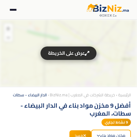
ⴱⵉⵣⵏⵉⵣ.ⵎⴰ
+
−
عرض على الخريطة
الرئيسية
›
خريطة الشركات في المغرب | BizNiz.ma
›
الدار البيضاء - سطات
أفضل 9 مخزن مواد بناء في الدار البيضاء -
سطات، المغرب
9
نشاط تجاري
مخزن مواد بناء
مسح