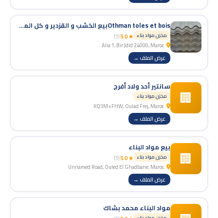
Othman toles et boisبيع الخشب و القزدير و كل المتعلقات
مخزن مواد بناء
(1)
★ 5.0
Alia 1, Bir Jdid 24000, Maroc
عرض الملف →
سانتير أحد ولاد أفرج
🏢
مخزن مواد بناء
XQ3M+FHW, Oulad Frej, Maroc
عرض الملف →
بيع مواد البناء
🏢
مخزن مواد بناء
(1)
★ 5.0
Unnamed Road, Ouled El Ghadbane, Maroc
عرض الملف →
مواد البناء محمد بشاك
مخزن مواد بناء