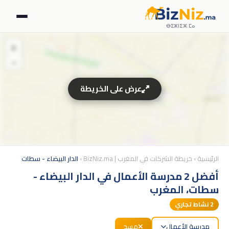
ⴱⵉⵣⵏⵉⵣ.ⵎⴰ
+
−
عرض على الخريطة
الرئيسية
›
خريطة الشركات في المغرب | BizNiz.ma
›
الدار البيضاء - سطات
أفضل 2 مدرسة الأعمال في الدار البيضاء -
سطات، المغرب
2
نشاط تجاري
مدرسة الأعمال
مسح