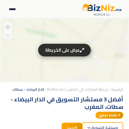
ⴱⵉⵣⵏⵉⵣ.ⵎⴰ
+
−
عرض على الخريطة
الرئيسية
›
خريطة الشركات في المغرب | BizNiz.ma
›
الدار البيضاء - سطات
أفضل 3 مستشار التسويق في الدار البيضاء -
سطات، المغرب
3
نشاط تجاري
مستشار التسويق
مسح