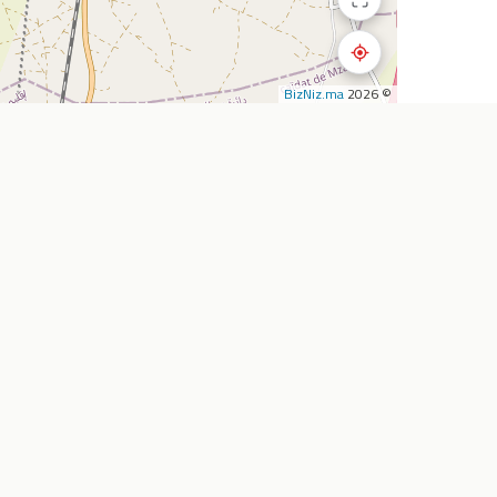
BizNiz.ma
© 2026
استكشف
الشركة
المطاعم
أضف نشاطي التجار
المقاهي
من نحن
تأجير السيارات
خدماتنا
الصيدليات
اتصل بنا
سوبرماركت
الأسئلة الشائعة
وكالات السفر
المدونة
خارطة الطريق