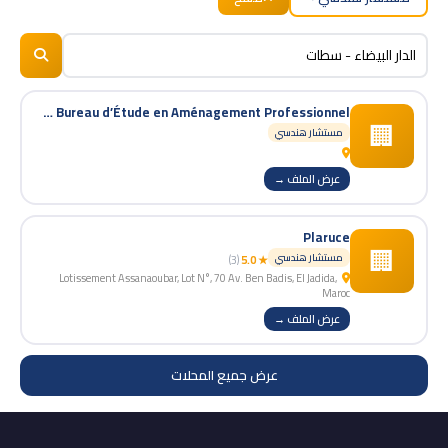
BizNiz.ma
© 2026
JSA Maroc – Cuisiniste & Bureau d’Étude en Aménagement Professionnel
🏢
مستشار هندسي
عرض الملف →
Plaruce
🏢
مستشار هندسي
(3)
★ 5.0
Lotissement Assanaoubar, Lot N°, 70 Av. Ben Badis, El Jadida,
Maroc
عرض الملف →
عرض جميع المحلات