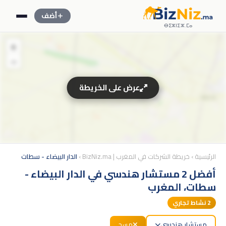
أضف
ⴱⵉⵣⵏⵉⵣ.ⵎⴰ
+
−
عرض على الخريطة
الرئيسية
›
خريطة الشركات في المغرب | BizNiz.ma
›
الدار البيضاء - سطات
أفضل 2 مستشار هندسي في الدار البيضاء -
سطات، المغرب
2
نشاط تجاري
مستشار هندسي
مسح