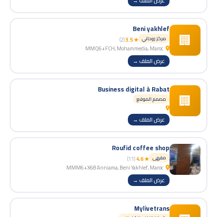
عرض الملف →
Beni yakhlef
🏢
مركز روحاني
(2)
★ 3.5
MMQ6+FCH, Mohammedia, Maroc
عرض الملف →
Business digital à Rabat
🏢
مصمم الموقع
عرض الملف →
Roufid coffee shop
مقهى
(11)
★ 4.6
MMM6+X68 Anniama, Beni Yakhlef, Maroc
عرض الملف →
Mylivetrans