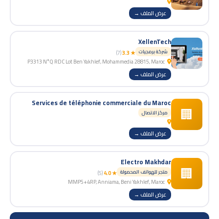
عرض الملف →
XellenTech
شركة برمجيات
(7)
★ 3.3
P3313 N°Q RDC Lot Ben Yakhlef, Mohammedia 28815, Maroc
عرض الملف →
Services de téléphonie commerciale du Maroc
🏢
مركز الاتصال
عرض الملف →
Electro Makhdar
🏢
متجر للهواتف المحمولة
(5)
★ 4.0
MMP5+4RP, Anniama, Beni Yakhlef, Maroc
عرض الملف →