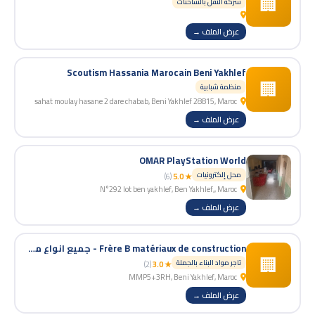
🏢
شركة النقل بالشاحنات
عرض الملف →
Scoutism Hassania Marocain Beni Yakhlef
🏢
منظمة شبابية
sahat moulay hasane 2 dare chabab, Beni Yakhlef 28815, Maroc
عرض الملف →
OMAR PlayStation World
محل إلكترونيات
(6)
★ 5.0
N°292 lot ben yakhlef, Ben Yakhlef,, Maroc
عرض الملف →
Frère B matériaux de construction - جميع انواع مواد البناء
🏢
تاجر مواد البناء بالجملة
(2)
★ 3.0
MMP5+3RH, Beni Yakhlef, Maroc
عرض الملف →