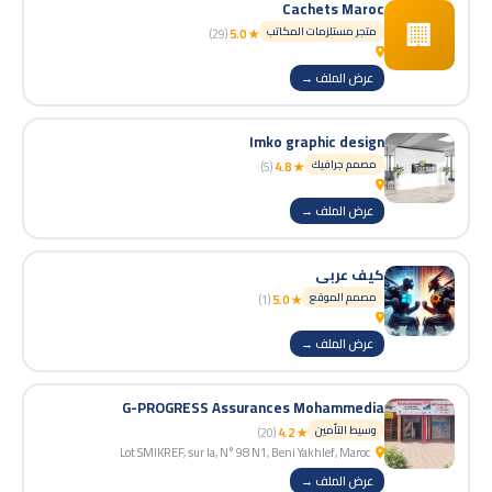
Cachets Maroc
🏢
متجر مستلزمات المكاتب
(29)
★ 5.0
عرض الملف →
Imko graphic design
مصمم جرافيك
(5)
★ 4.8
عرض الملف →
كيف عربي
مصمم الموقع
(1)
★ 5.0
عرض الملف →
G-PROGRESS Assurances Mohammedia
وسيط التأمين
(20)
★ 4.2
Lot SMIKREF, sur la, N° 98 N1, Beni Yakhlef, Maroc
عرض الملف →