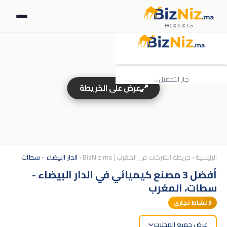
ⴱⵉⵣⵏⵉⵣ.ⵎⴰ
جار التحميل…
عرض على الخريطة
الرئيسية
›
خريطة الشركات في المغرب | BizNiz.ma
›
الدار البيضاء - سطات
أفضل 3 مصنع كيميائي في الدار البيضاء -
سطات، المغرب
3
نشاط تجاري
عرض جميع المحلات