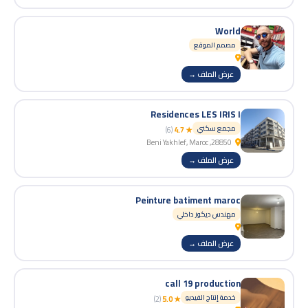
World
مصمم الموقع
عرض الملف →
Residences LES IRIS I
مجمع سكني
(6)
★ 4.7
28850, Beni Yakhlef, Maroc
عرض الملف →
Peinture batiment maroc
مهندس ديكور داخلي
عرض الملف →
call 19 production
خدمة إنتاج الفيديو
(2)
★ 5.0