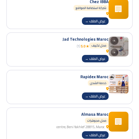
Chez IBBA
🏢
شركة استضافة المواقع
عرض الملف →
Jad Technologies Maroc
محل تكييف
(1)
★ 5.0
عرض الملف →
Rapidex Maroc
خدمة الشحن
عرض الملف →
Almasa Maroc
🏢
محل مجوهرات
centre, Beni Yakhlef 28815, Maroc
عرض الملف →