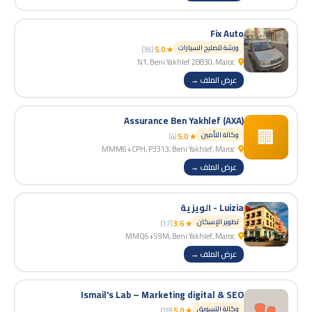
Fix Auto
ورشة لتصليح السيارات
(36)
★ 5.0
N1, Beni Yakhlef 28830, Maroc
عرض الملف →
Assurance Ben Yakhlef (AXA)
🏢
وكالة التأمين
(4)
★ 5.0
MMM6+CPH, P3313, Beni Yakhlef, Maroc
عرض الملف →
Luizia - الويزية
تطوير الإسكان
(17)
★ 3.6
MMQ6+59M, Beni Yakhlef, Maroc
عرض الملف →
Ismail's Lab – Marketing digital & SEO
وكالة التسويق
(18)
★ 5.0