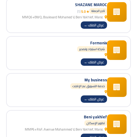
SHAZANE MAROC
🏢
تاجر الجملة
(1)
★ 5.0
MMQ6+8WQ, Boulevard Mohamed V, Beni Yakhlef, Maroc
عرض الملف →
Formonix
🏢
شركة استيراد وتصدير
عرض الملف →
My business
🏢
خدمة التسويق عبر الإنترنت
عرض الملف →
Beni yakhlef
🏢
تطوير الإسكان
MMP6+R4F، Avenue Mohammed V, Beni Yakhlef, Maroc