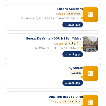
Phoenix Solutions
🏢
شركة برمجيات
(6)
★ 5.0
Place Hassan 2, Bloc 1 N55, Beni Yakhlef 28815, Maroc
عرض الملف →
Bureau De Vente NOOR 1/2 Ben Yakhlef
مجتمع الإسكان
(6)
★ 3.2
MMM6+CQJ, P3313, Beni Yakhlef, Maroc
عرض الملف →
Synditrav
🏢
شركة بناء
عرض الملف →
Amal Business Solution
🏢
خدمة مسك الدفاتر
(12)
★ 4.7