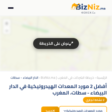
ⴱⵉⵣⵏⵉⵣ.ⵎⴰ
+
−
عرض على الخريطة
الرئيسية
›
خريطة الشركات في المغرب | BizNiz.ma
›
الدار البيضاء - سطات
أفضل 2 مورد المعدات الهيدروليكية في الدار
البيضاء - سطات، المغرب
2
نشاط تجاري
مورد المعدات الهيدروليكية
مسح