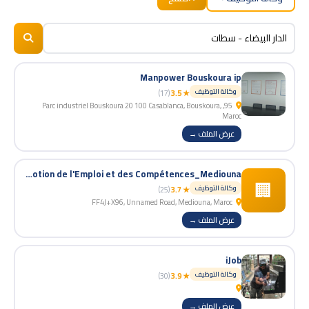
BizNiz.ma
© 2026
Manpower Bouskoura ip
وكالة التوظيف
(17)
★ 3.5
95, Parc industriel Bouskoura 20 100 Casablanca, Bouskoura,
Maroc
عرض الملف →
ANAPEC : Agence Nationale de Promotion de l'Emploi et des Compétences_Mediouna
🏢
وكالة التوظيف
(25)
★ 3.7
FF4J+X96, Unnamed Road, Mediouna, Maroc
عرض الملف →
iJob
وكالة التوظيف
(30)
★ 3.9
عرض الملف →