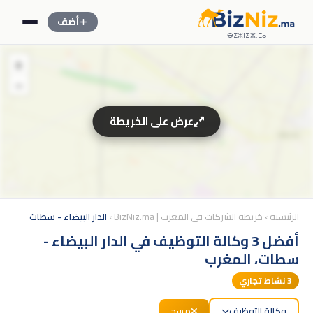
أضف
ⴱⵉⵣⵏⵉⵣ.ⵎⴰ
+
−
عرض على الخريطة
الرئيسية
›
خريطة الشركات في المغرب | BizNiz.ma
›
الدار البيضاء - سطات
أفضل 3 وكالة التوظيف في الدار البيضاء -
سطات، المغرب
3
نشاط تجاري
وكالة التوظيف
مسح