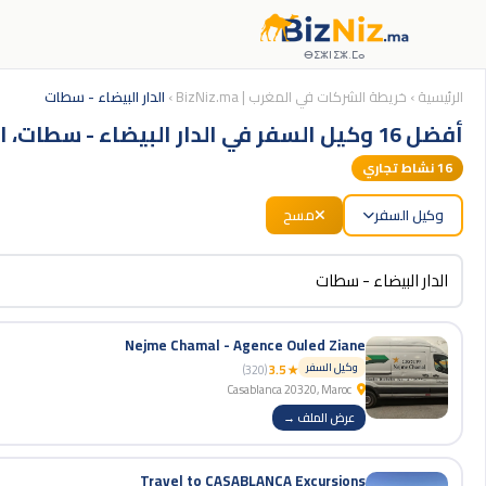
ⴱⵉⵣⵏⵉⵣ.ⵎⴰ
الرئيسية
›
خريطة الشركات في المغرب | BizNiz.ma
›
الدار البيضاء - سطات
أفضل 16 وكيل السفر في الدار البيضاء - سطات، المغرب
16
نشاط تجاري
وكيل السفر
مسح
Nejme Chamal - Agence Ouled Ziane
وكيل السفر
(320)
★ 3.5
Casablanca 20320, Maroc
عرض الملف →
Travel to CASABLANCA Excursions