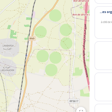
SB Voyages · Agence de Voyage Berrechid Settat · Voyages organisés et Billetterie internationale · Hajj & Omra Maroc
à côté de