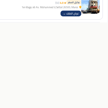
وكيل السفر
(50)
★ 4.0
1er étage, 46 Av. Mohammed V, Settat 26500, Maroc
عرض الملف →
Agence de voyage Moroccan Express - Travel & Events
وكيل السفر
(5)
★ 4.6
64 Rue des Martyrs, Settat 26000, Maroc
عرض الملف →
أشمل دليل تجاري في المغرب. ابحث عن المطاعم
والفنادق والصالونات وخدمات الإصلاح وأكثر.
Sb voyages
وكيل السفر
(5)
★ 5.0
N, salma, 32 Bd Lalla Soukaina, Had Soualem 26402, Maroc
🗺️ استكشف الخريطة
عرض الملف →
CONSULTER VOYAGE
🏢
وكيل السفر
(1)
★ 5.0
C4FX+RG7 Résidence ZAHRAA, Had Soualem 26402, Maroc
عرض الملف →