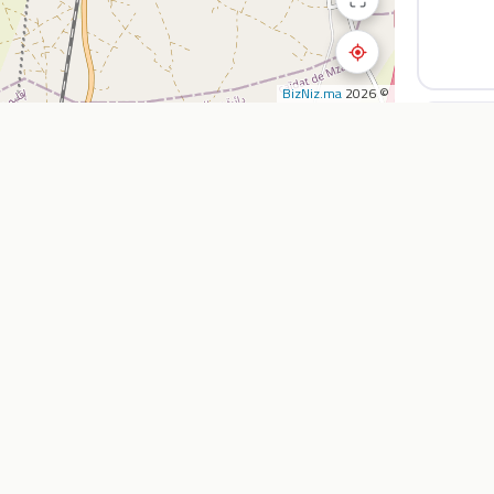
BizNiz.ma
© 2026
استكشف
الشركة
المطاعم
أضف نشاطي التجار
المقاهي
من نحن
تأجير السيارات
خدماتنا
الصيدليات
اتصل بنا
سوبرماركت
الأسئلة الشائعة
وكالات السفر
المدونة
خارطة الطريق