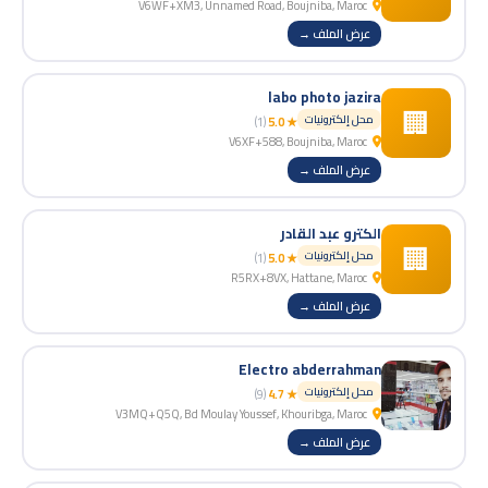
V6WF+XM3, Unnamed Road, Boujniba, Maroc
عرض الملف →
labo photo jazira
🏢
محل إلكترونيات
(1)
★ 5.0
V6XF+588, Boujniba, Maroc
عرض الملف →
الكترو عبد القادر
🏢
محل إلكترونيات
(1)
★ 5.0
R5RX+8VX, Hattane, Maroc
عرض الملف →
Electro abderrahman
محل إلكترونيات
(9)
★ 4.7
V3MQ+Q5Q, Bd Moulay Youssef, Khouribga, Maroc
عرض الملف →