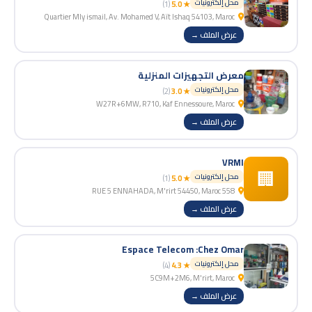
محل إلكترونيات
(1)
★ 5.0
Quartier Mly ismail, Av. Mohamed V, Aït Ishaq 54103, Maroc
عرض الملف →
معرض التجهيزات المنزلية
محل إلكترونيات
(2)
★ 3.0
W27R+6MW, R710, Kaf Ennessoure, Maroc
عرض الملف →
VRMI
🏢
محل إلكترونيات
(1)
★ 5.0
558 RUE 5 ENNAHADA, M'rirt 54450, Maroc
عرض الملف →
Espace Telecom :Chez Omar
محل إلكترونيات
(4)
★ 4.3
5C9M+2M6, M'rirt, Maroc
عرض الملف →