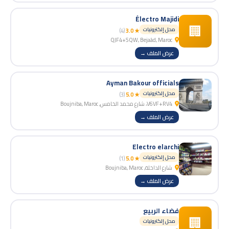
Électro Majidi
🏢
محل إلكترونيات
(4)
★ 3.0
QJF4+5QW, Bejaâd, Maroc
عرض الملف →
Ayman Bakour officials
محل إلكترونيات
(3)
★ 5.0
V6VF+RV4، شارع محمد الخامس, Boujniba, Maroc
عرض الملف →
Electro elarchi
محل إلكترونيات
(1)
★ 5.0
شارع الداخلة, Boujniba, Maroc
عرض الملف →
فضاء الربيع
🏢
محل إلكترونيات