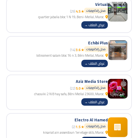
Virtual
محل إلكترونيات
(29)
★ 4.5
quartier jabalia bloc 1 N 19, Beni-Mellal, Maroc
عرض الملف →
Echibi Plus
محل إلكترونيات
(14)
★ 3.6
lotissment salam bloc 16 n 3, Béni Mellal, Maroc
عرض الملف →
Aziz Media Store
محل إلكترونيات
(22)
★ 5.0
chaouiki 2 N 8 hay safa, Béni Mellal 23600, Maroc
عرض الملف →
Electro Al Hamed
🏢
محل إلكترونيات
(2)
★ 1.5
kisariat ain asserdoun 1er etage 46b, Maroc