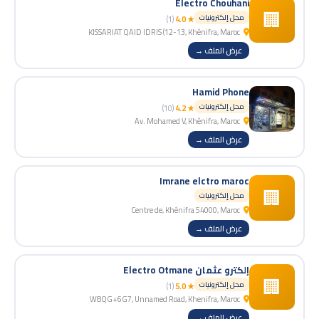
Electro Chouhani
🏢
محل إلكترونيات
(1)
★ 4.0
KISSARIAT QAID IDRIS (12-13, Khénifra, Maroc
عرض الملف →
Hamid Phone
محل إلكترونيات
(10)
★ 4.2
Av. Mohamed V, Khénifra, Maroc
عرض الملف →
Imrane elctro maroc
🏢
محل إلكترونيات
Centre de, Khénifra 54000, Maroc
عرض الملف →
إلكترو عثمان Electro Otmane
🏢
محل إلكترونيات
(1)
★ 5.0
W8QG+6G7, Unnamed Road, Khenifra, Maroc
عرض الملف →