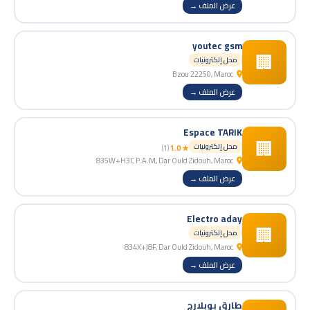
عرض الملف →
youtec gsm
🏢
محل إلكترونيات
Bzou 22250, Maroc
عرض الملف →
Espace TARIK
🏢
محل إلكترونيات
(1)
★ 1.0
835W+H3C P.A.M, Dar Ould Zidouh, Maroc
عرض الملف →
Electro aday
🏢
محل إلكترونيات
834X+J8F, Dar Ould Zidouh, Maroc
عرض الملف →
طارق بوبلارج