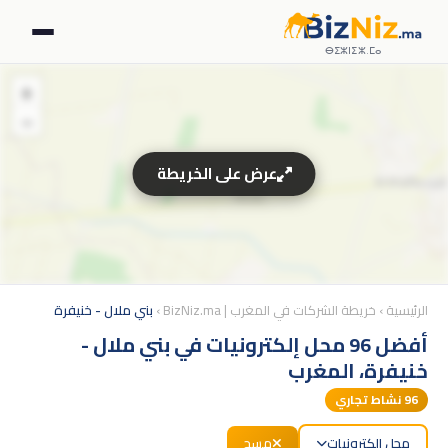
ⴱⵉⵣⵏⵉⵣ.ⵎⴰ
+
−
عرض على الخريطة
الرئيسية
›
خريطة الشركات في المغرب | BizNiz.ma
›
بني ملال - خنيفرة
أفضل 96 محل إلكترونيات في بني ملال -
خنيفرة، المغرب
96
نشاط تجاري
محل إلكترونيات
مسح