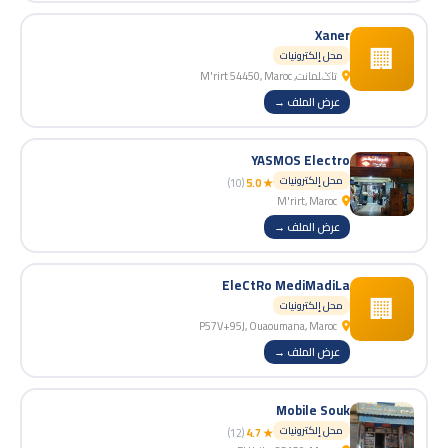
Xaner
🏢
محل إلكترونيات
تاݣلمانت, M'rirt 54450, Maroc
عرض الملف →
YASMOS Electro
محل إلكترونيات
(10)
★ 5.0
M'rirt, Maroc
عرض الملف →
EleCtRo MediMadiLa
🏢
محل إلكترونيات
P57V+95J, Ouaoumana, Maroc
عرض الملف →
Mobile Souk
محل إلكترونيات
(12)
★ 4.7