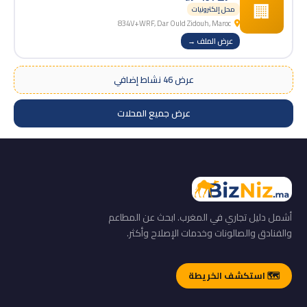
🏢
محل إلكترونيات
834V+WRF, Dar Ould Zidouh, Maroc
عرض الملف →
عرض 46 نشاط إضافي
عرض جميع المحلات
أشمل دليل تجاري في المغرب. ابحث عن المطاعم
والفنادق والصالونات وخدمات الإصلاح وأكثر.
🗺️ استكشف الخريطة