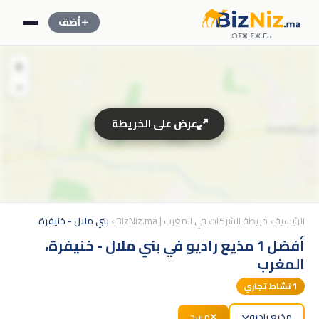
أضف
ⴱⵉⵣⵏⵉⵣ.ⵎⴰ
+
−
عرض على الخريطة
الرئيسية
›
خريطة الشركات في المغرب | BizNiz.ma
›
بني ملال - خنيفرة
أفضل 1 مذيع راديو في بني ملال - خنيفرة،
المغرب
1
نشاط تجاري
مذيع راديو
مسح