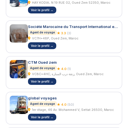
HAY KODIA، N 19 RUE 02, Oued Zem 52350, Maroc
Voir le profil →
Société Marocaine du Transport International et Tourisme
Agent de voyage
★ 3.3
(3)
VC7H+48P, Oued Zem, Maroc
Voir le profil →
CTM Oued zem
Agent de voyage
★ 4.0
(1)
VC8C+4HC, زنقة درب السنارة, Oued Zem, Maroc
Voir le profil →
global voyages
Agent de voyage
★ 4.0
(50)
1er étage, 46 Av. Mohammed V, Settat 26500, Maroc
Voir le profil →