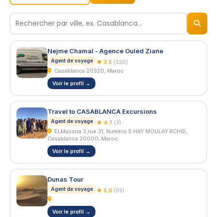
🏢
© 2026
BizNiz.ma
Nejme Chamal - Agence Ouled Ziane
Agent de voyage
★ 3.5
(320)
Casablanca 20320, Maroc
Voir le profil →
Travel to CASABLANCA Excursions
Agent de voyage
★ 4.7
(3)
ELMassira 3,rue 31, Numero 5 HAY MOULAY RCHID,
Casablanca 20000, Maroc
Voir le profil →
Dunas Tour
Agent de voyage
★ 5.0
(55)
Voir le profil →