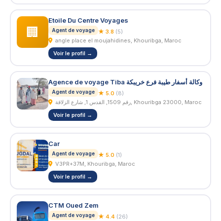
Etoile Du Centre Voyages
🏢
Agent de voyage
★ 3.8
(5)
angle place el moujahidines, Khouribga, Maroc
Voir le profil →
Agence de voyage Tiba وكالة أسفار طيبة فرع خريبكة
Agent de voyage
★ 5.0
(8)
رقم 1509, القدس 1, شارع الزلاقة, Khouribga 23000, Maroc
Voir le profil →
Car
Agent de voyage
★ 5.0
(1)
V3PR+37M, Khouribga, Maroc
Voir le profil →
CTM Oued Zem
Agent de voyage
★ 4.4
(26)