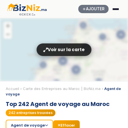
AJOUTER
ⴱⵉⵣⵏⵉⵣ.ⵎⴰ
+
8
−
36
7
29
Voir sur la carte
24
3
12
8
52
Accueil
›
Carte des Entreprises au Maroc | BizNiz.ma
›
Agent de
voyage
16
Top 242 Agent de voyage au Maroc
22
8
242
entreprises trouvées
10
Agent de voyage
Effacer