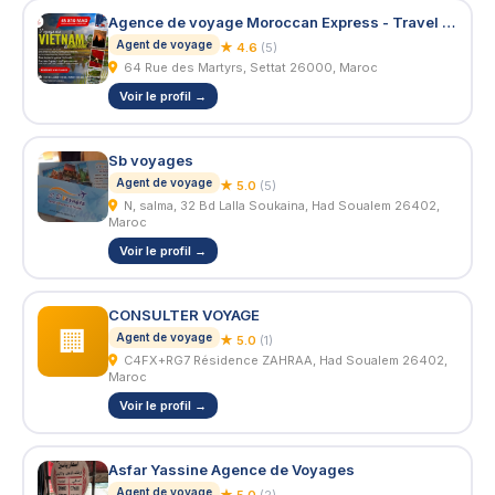
Agence de voyage Moroccan Express - Travel & Events
Agent de voyage
★ 4.6
(5)
64 Rue des Martyrs, Settat 26000, Maroc
Voir le profil →
Sb voyages
Agent de voyage
★ 5.0
(5)
N, salma, 32 Bd Lalla Soukaina, Had Soualem 26402,
Maroc
Voir le profil →
CONSULTER VOYAGE
🏢
Agent de voyage
★ 5.0
(1)
C4FX+RG7 Résidence ZAHRAA, Had Soualem 26402,
Maroc
Voir le profil →
Asfar Yassine Agence de Voyages
Agent de voyage
★ 5.0
(2)