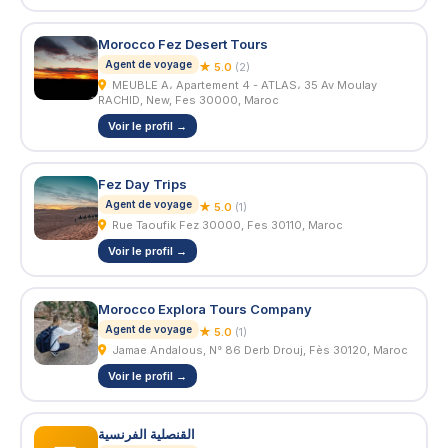
Morocco Fez Desert Tours
Agent de voyage
★ 5.0
(2)
MEUBLE A، Apartement 4 - ATLAS، 35 Av Moulay
RACHID, New, Fes 30000, Maroc
Voir le profil →
Fez Day Trips
Agent de voyage
★ 5.0
(1)
Rue Taoufik Fez 30000, Fes 30110, Maroc
Voir le profil →
Morocco Explora Tours Company
Agent de voyage
★ 5.0
(1)
Jamae Andalous, N° 86 Derb Drouj, Fès 30120, Maroc
Voir le profil →
القنصلية الفرنسية