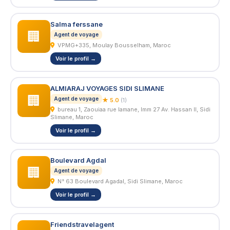
Salma ferssane
🏢
Agent de voyage
VPMG+335, Moulay Bousselham, Maroc
Voir le profil →
ALMIARAJ VOYAGES SIDI SLIMANE
🏢
Agent de voyage
★ 5.0
(1)
bureau 1, Zaouiaa rue lamane, Imm 27 Av. Hassan II, Sidi
Slimane, Maroc
Voir le profil →
Boulevard Agdal
🏢
Agent de voyage
N° 63 Boulevard Agadal, Sidi Slimane, Maroc
Voir le profil →
Friendstravelagent