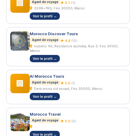
🏢
Agent de voyage
★ 3.7
(3)
2X9R+7RQ, Fès 30050, Maroc
Voir le profil →
Morocco Discover Tours
Agent de voyage
★ 4.8
(10)
numéro 46, Résidence rachidia, Rue 3، Fes 30100,
Maroc
Voir le profil →
Al Morocco Tours
🏢
Agent de voyage
★ 5.0
(1)
Derb arssa sid aouad, Fès 30000, Maroc
Voir le profil →
Morocco Travel
Agent de voyage
★ 5.0
(6)
Voir le profil →