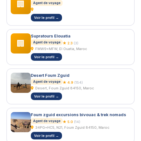
🏢
Agent de voyage
Voir le profil →
Supratours Elouatia
🏢
Agent de voyage
★ 2.3
(3)
FMW9+MFW, El Ouatia, Maroc
Voir le profil →
Desert Foum Zguid
Agent de voyage
★ 4.9
(154)
Desert, Foum Zguid 84150, Maroc
Voir le profil →
Foum zguid excursions bivouac & trek nomads
Agent de voyage
★ 5.0
(14)
34PG+HC5, N21, Foum Zguid 84150, Maroc
Voir le profil →