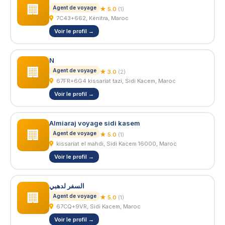
🏢
Agent de voyage
★ 5.0
(1)
7C43+662, Kénitra, Maroc
Voir le profil →
N
🏢
Agent de voyage
★ 3.0
(2)
67FR+6G4 kissariat tazi, Sidi Kacem, Maroc
Voir le profil →
Almiaraj voyage sidi kasem
🏢
Agent de voyage
★ 5.0
(1)
kissariat el mahdi, Sidi Kacem 16000, Maroc
Voir le profil →
السفر لدهبي
🏢
Agent de voyage
★ 5.0
(1)
67CQ+9VR, Sidi Kacem, Maroc
Voir le profil →