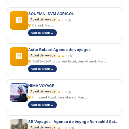
SOUFIANI SVM AGRICOL
🏢
Agent de voyage
★ 5.0
(1)
Bejaâd, Maroc
Voir le profil →
Asfar Belasri Agence de voyages
🏢
Agent de voyage
★ 4.7
(3)
3Q83+69W, Unnamed Road, Ben Ahmed, Maroc
Voir le profil →
NIMA VOYAGE
Agent de voyage
★ 5.0
(1)
Unnamed Road, Ben Ahmed, Maroc
Voir le profil →
SB Voyages · Agence de Voyage Berrechid Settat · Voyages organisés et Billetterie internationale · Hajj & Omra Maroc
Agent de voyage
★ 5.0
(53)