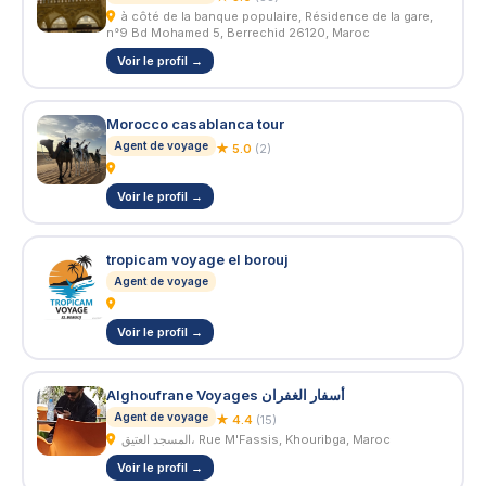
à côté de la banque populaire, Résidence de la gare,
n°9 Bd Mohamed 5, Berrechid 26120, Maroc
Voir le profil →
Morocco casablanca tour
Agent de voyage
★ 5.0
(2)
Voir le profil →
tropicam voyage el borouj
Agent de voyage
Voir le profil →
Alghoufrane Voyages أسفار الغفران
Agent de voyage
★ 4.4
(15)
المسجد العتيق، Rue M'Fassis, Khouribga, Maroc
Voir le profil →