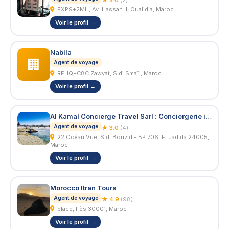
PXP9+2MH, Av. Hassan II, Oualidia, Maroc
Voir le profil →
Nabila
🏢
Agent de voyage
RFHQ+C8C Zawyat, Sidi Smaïl, Maroc
Voir le profil →
Al Kamal Concierge Travel Sarl : Conciergerie internationale
Agent de voyage
★ 3.0
(4)
22 Océan Vue, Sidi Bouzid - BP 706, El Jadida 24005,
Maroc
Voir le profil →
Morocco Itran Tours
Agent de voyage
★ 4.9
(98)
place, Fès 30001, Maroc
Voir le profil →