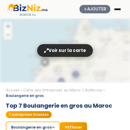
AJOUTER
ⴱⵉⵣⵏⵉⵣ.ⵎⴰ
+
−
Voir sur la carte
🏢
2
3
Accueil
›
Carte des Entreprises au Maroc | BizNiz.ma
›
🏢
Boulangerie en gros
Top 7 Boulangerie en gros au Maroc
7
entreprises trouvées
Boulangerie en gros
Effacer