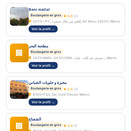
Beni mellal
Boulangerie en gros
★ 5.0
(2)
GVC5+7FC, إقليم بني ملال خنيفرة, Ait Ikkou 23000, Maroc
Voir le profil →
مطحنة البحر
🏢
Boulangerie en gros
G573+MMV، G573+GRW، سيدي عبد الله،، غياث،،, Maroc
Voir le profil →
مخبزة و حلويات الشباني
Boulangerie en gros
★ 5.0
(2)
835V+FQ3, Dar Ould Zidouh, Maroc
Voir le profil →
الشفناج
🏢
Boulangerie en gros
★ 5.0
(1)