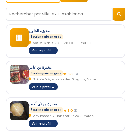
© 2026
BizNiz.ma
مخبزة الحلول
🏢
Boulangerie en gros
59GV+3PH, Oulad Ghadbane, Maroc
Voir le profil →
مخبزة بن عامر
Boulangerie en gros
★ 3.3
(6)
3H6X+7R8, El Kelaa des Sraghna, Maroc
Voir le profil →
مخبزة مولاي أحمد
Boulangerie en gros
★ 5.0
(1)
2 av hassan 2, Tamanar 44200, Maroc
Voir le profil →