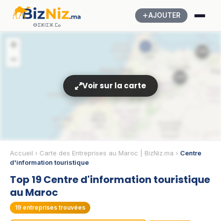
AJOUTER
ⴱⵉⵣⵏⵉⵣ.ⵎⴰ
+
6
🗺️
−
🗺️
Voir sur la carte
🗺️
Accueil
›
Carte des Entreprises au Maroc | BizNiz.ma
›
Centre
d'information touristique
Top 19 Centre d'information touristique
3
au Maroc
6
19
entreprises trouvées
🗺️