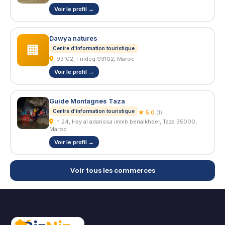
Voir le profil →
Dawya natures
🏢
Centre d'information touristique
93102, Fnideq 93102, Maroc
Voir le profil →
Guide Montagnes Taza
Centre d'information touristique
★ 5.0
(1)
n 24, Hay al adarissa immb benalkhder, Taza 35000,
Maroc
Voir le profil →
Voir tous les commerces