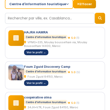
Centre d'information touristique
Effacer
© 2026
BizNiz.ma
HAJRA HAMRA
🏢
Centre d'information touristique
★ 5.0
(1)
VPMG+335, Moulay bousselham via, Moulay
Bousselham 14400, Maroc
Voir le profil →
Foum Zguid Discovery Camp
Centre d'information touristique
★ 5.0
(5)
Foum Zguid 84150, Maroc
Voir le profil →
coopérative olma
🏢
Centre d'information touristique
★ 5.0
(1)
34JH+V7R, Foum Zguid 84150, Maroc