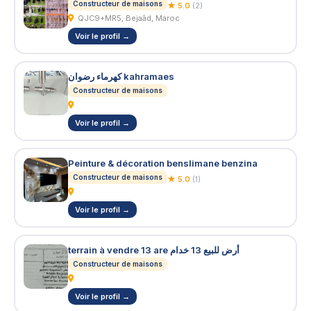
Constructeur de maisons
★ 5.0
(2)
QJC9+MR5, Bejaâd, Maroc
Voir le profil →
كهرماء رضوان kahramaes
Constructeur de maisons
Voir le profil →
Peinture & décoration benslimane benzina
Constructeur de maisons
★ 5.0
(1)
Voir le profil →
terrain à vendre 13 are أرض للبيع 13 خدام
Constructeur de maisons
Voir le profil →