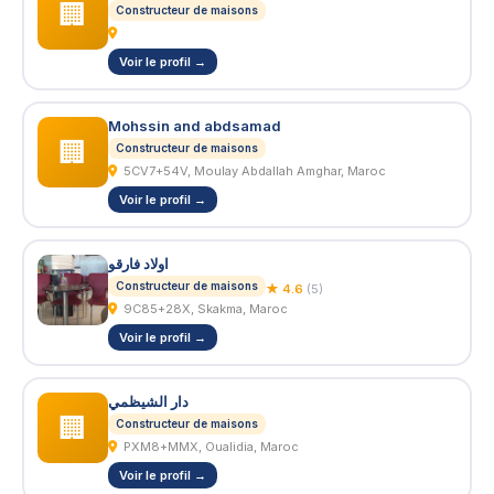
🏢
Constructeur de maisons
Voir le profil →
Mohssin and abdsamad
🏢
Constructeur de maisons
5CV7+54V, Moulay Abdallah Amghar, Maroc
Voir le profil →
اولاد فارقو
Constructeur de maisons
★ 4.6
(5)
9C85+28X, Skakma, Maroc
Voir le profil →
دار الشيظمي
🏢
Constructeur de maisons
PXM8+MMX, Oualidia, Maroc
Voir le profil →