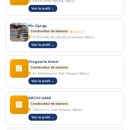
68XR+28W, Kénitra, Maroc
Voir le profil →
بيع مواد بناء
Constructeur de maisons
★ 5.0
(2)
VPQV+9W, Moulay Bousselham, Maroc
Voir le profil →
Droguerie Anezi
🏢
Constructeur de maisons
Av. Mohamed V, Sidi Slimane, Maroc
Voir le profil →
ARCHI HANI
🏢
Constructeur de maisons
736G+VCJ, Sidi Slimane, Maroc
Voir le profil →