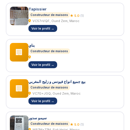
Tapissier
Constructeur de maisons
★ 5.0
(1)
VC57+VQF, Oued Zem, Maroc
Voir le profil →
بناي
🏢
Constructeur de maisons
Voir le profil →
بيع جميع انواع فيونس و زليج المغربي
🏢
Constructeur de maisons
VC7G+JGQ, Oued Zem, Maroc
Voir le profil →
سيمو سدور
Constructeur de maisons
★ 5.0
(1)
WP7M+77M, Sidi Hajjaj, Maroc