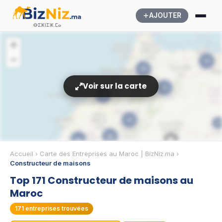
AJOUTER
ⴱⵉⵣⵏⵉⵣ.ⵎⴰ
+
−
14
19
Voir sur la carte
11
29
15
3
29
🏢
11
Accueil
›
Carte des Entreprises au Maroc | BizNiz.ma
›
Constructeur de maisons
26
Top 171 Constructeur de maisons au
6
Maroc
2
171
entreprises trouvées
4