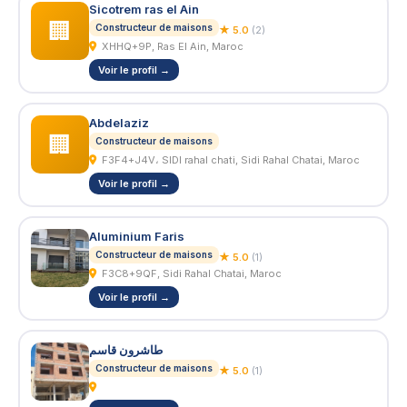
Sicotrem ras el Ain
🏢
Constructeur de maisons
★ 5.0
(2)
XHHQ+9P, Ras El Ain, Maroc
Voir le profil →
Abdelaziz
🏢
Constructeur de maisons
F3F4+J4V، SIDI rahal chati, Sidi Rahal Chatai, Maroc
Voir le profil →
Aluminium Faris
Constructeur de maisons
★ 5.0
(1)
F3C8+9QF, Sidi Rahal Chatai, Maroc
Voir le profil →
طاشرون قاسم
Constructeur de maisons
★ 5.0
(1)