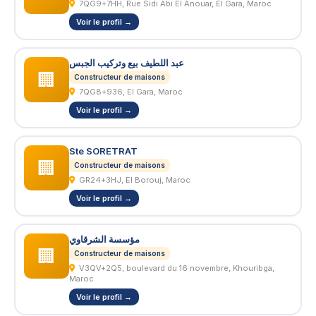
7QG9+7HH, Rue Sidi Abi El Anouar, El Gara, Maroc
Voir le profil →
عبد اللطيف بيع وتركيب الجبس
🏢
Constructeur de maisons
7QG8+936, El Gara, Maroc
Voir le profil →
Ste SORETRAT
🏢
Constructeur de maisons
GR24+3HJ, El Borouj, Maroc
Voir le profil →
مؤسسة الشرقاوي
🏢
Constructeur de maisons
V3QV+2Q5, boulevard du 16 novembre, Khouribga,
Maroc
Voir le profil →