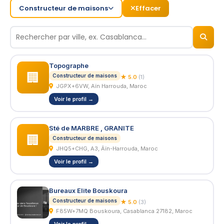
Constructeur de maisons
Effacer
© 2026
BizNiz.ma
Topographe
🏢
Constructeur de maisons
★ 5.0
(1)
JGPX+6VW, Aïn Harrouda, Maroc
Voir le profil →
Sté de MARBRE , GRANITE
🏢
Constructeur de maisons
JHQ5+CHG, A3, Âïn-Harrouda, Maroc
Voir le profil →
Bureaux Elite Bouskoura
Constructeur de maisons
★ 5.0
(3)
F85W+7MQ Bouskoura, Casablanca 27182, Maroc