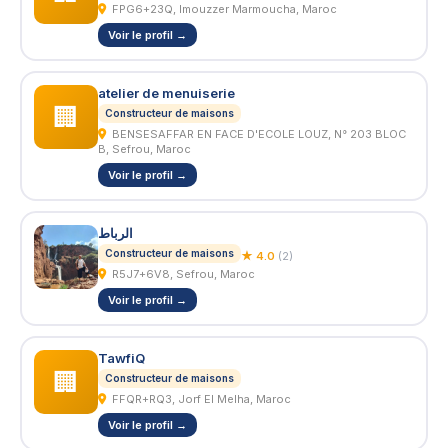
FPG6+23Q, Imouzzer Marmoucha, Maroc
Voir le profil →
atelier de menuiserie
🏢
Constructeur de maisons
BENSESAFFAR EN FACE D'ECOLE LOUZ, N° 203 BLOC
B, Sefrou, Maroc
Voir le profil →
الرباط
Constructeur de maisons
★ 4.0
(2)
R5J7+6V8, Sefrou, Maroc
Voir le profil →
TawfiQ
🏢
Constructeur de maisons
FFQR+RQ3, Jorf El Melha, Maroc
Voir le profil →