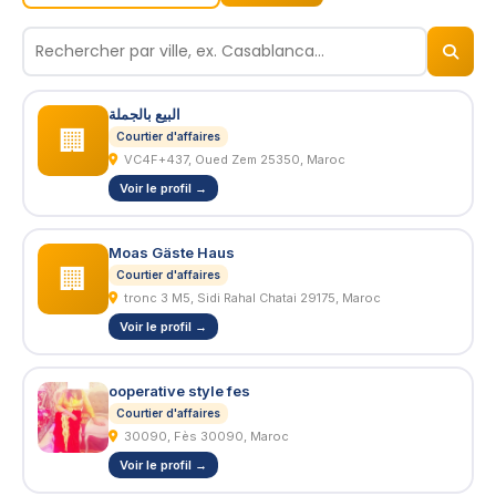
© 2026
BizNiz.ma
البيع بالجملة
🏢
Courtier d'affaires
VC4F+437, Oued Zem 25350, Maroc
Voir le profil →
Moas Gäste Haus
🏢
Courtier d'affaires
tronc 3 M5, Sidi Rahal Chatai 29175, Maroc
Voir le profil →
ooperative style fes
Courtier d'affaires
30090, Fès 30090, Maroc
Voir le profil →