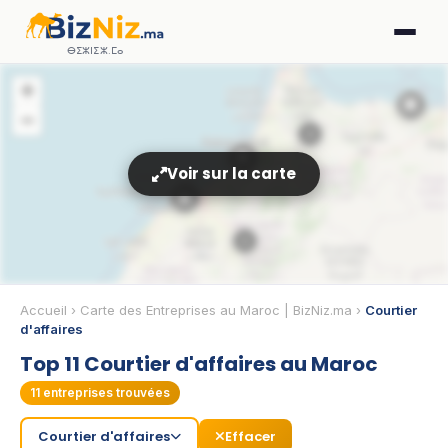
ⴱⵉⵣⵏⵉⵣ.ⵎⴰ
+
🏢
−
4
🏢
Voir sur la carte
🏢
2
🏢
Accueil
›
Carte des Entreprises au Maroc | BizNiz.ma
›
Courtier
d'affaires
Top 11 Courtier d'affaires au Maroc
🏢
11
entreprises trouvées
Courtier d'affaires
Effacer