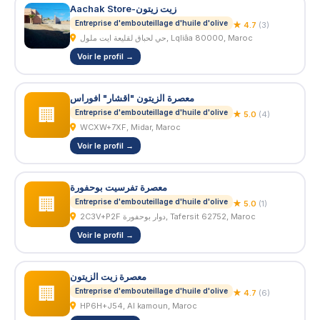
Aachak Store-زيت زيتون
Entreprise d'embouteillage d'huile d'olive
★ 4.7
(3)
حي لحباق لقليعة ايت ملول, Lqliâa 80000, Maroc
Voir le profil →
معصرة الزيتون "اقشار" افوراس
🏢
Entreprise d'embouteillage d'huile d'olive
★ 5.0
(4)
WCXW+7XF, Midar, Maroc
Voir le profil →
معصرة تفرسيت بوحفورة
🏢
Entreprise d'embouteillage d'huile d'olive
★ 5.0
(1)
2C3V+P2F دوار بوحفورة, Tafersit 62752, Maroc
Voir le profil →
معصرة زيت الزيتون
🏢
Entreprise d'embouteillage d'huile d'olive
★ 4.7
(6)
HP6H+J54, Al kamoun, Maroc