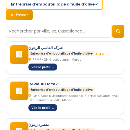
Entreprise d'embouteillage d'huile d'olive
Effacer
© 2026
BizNiz.ma
شركة الفاسي للزيتون
🏢
Entreprise d'embouteillage d'huile d'olive
★ 4.6
(5)
FRMP+QHH, oulad amer, Maroc
Voir le profil →
RAWABIO MYAZ
🏢
Entreprise d'embouteillage d'huile d'olive
GH8 Bloc 5 Jaouharat Sahel 48150 Had Soualem HAS,
Had Soualem 48510, Maroc
Voir le profil →
معصرة زيتون