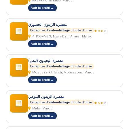
PFV7+M6, El Kbab, Maroc
Voir le profil →
معصرة الزيتون الخضوري
🏢
Entreprise d'embouteillage d'huile d'olive
★ 3.0
(1)
4HCG+M2G, Nzala Beni Ammar, Maroc
Voir le profil →
معصرة اليحياوي (لبعل)
🏢
Entreprise d'embouteillage d'huile d'olive
Mosquée Rif Tahtti, Moussaoua, Maroc
Voir le profil →
معصرة الزيتون البنوهي
🏢
Entreprise d'embouteillage d'huile d'olive
★ 5.0
(1)
Midar, Maroc
Voir le profil →