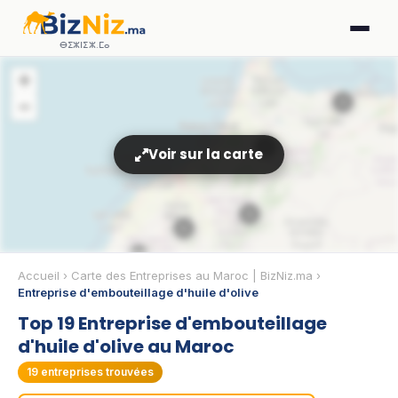
ⴱⵉⵣⵏⵉⵣ.ⵎⴰ
+
3
−
2
Voir sur la carte
5
6
2
Accueil
›
Carte des Entreprises au Maroc | BizNiz.ma
›
Entreprise d'embouteillage d'huile d'olive
Top 19 Entreprise d'embouteillage
🫒
d'huile d'olive au Maroc
19
entreprises trouvées