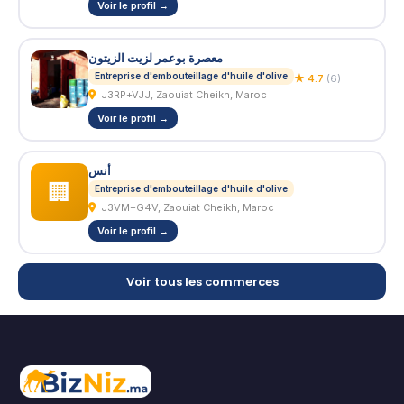
Voir le profil →
معصرة بوعمر لزيت الزيتون
Entreprise d'embouteillage d'huile d'olive
★ 4.7
(6)
J3RP+VJJ, Zaouiat Cheikh, Maroc
Voir le profil →
أنس
🏢
Entreprise d'embouteillage d'huile d'olive
J3VM+G4V, Zaouiat Cheikh, Maroc
Voir le profil →
Voir tous les commerces