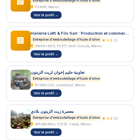
🏢
Entreprise d'embouteillage d'huile d'olive
P3459, Maroc
Voir le profil →
Huilerie Lotfi & Fils Sarl : Production et commercialisation d'huile d'olives
🏢
Entreprise d'embouteillage d'huile d'olive
★ 5.0
(3)
4W58+6H3, P2317, Sebt Gzoula, Maroc
Voir le profil →
تعاونية حليم إخوان لزيت الزيتون
Entreprise d'embouteillage d'huile d'olive
RV3M+CV5, Lemehazil, Maroc
Voir le profil →
معصرة زيت الزيتون بلادي
Entreprise d'embouteillage d'huile d'olive
★ 4.2
(6)
WPJW+MHJ, P2135, Fraita, Maroc
Voir le profil →