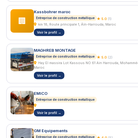
Kassbohrer maroc
Entreprise de construction métallique
🏢
★ 5.0
(1)
km 18, Route principale 1, Âïn-Harrouda, Maroc
Voir le profil →
MAGHREB MONTAGE
Entreprise de construction métallique
★ 5.0
(2)
Hay El massira Lot Kassous NO 61 Ain Harrouda, Mohammédia,
Maroc
Voir le profil →
EMICO
Entreprise de construction métallique
Voir le profil →
GM Equipements
Entreprise de construction métallique
★ 4.0
(5)