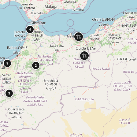
4
🏗️
🏗️
9
2
3