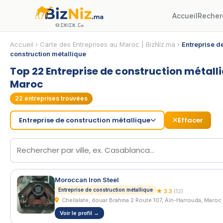
Accueil
Recher
ⴱⵉⵣⵏⵉⵣ.ⵎⴰ
Accueil
›
Carte des Entreprises au Maroc | BizNiz.ma
›
Entreprise d
construction métallique
Top 22 Entreprise de construction métall
Maroc
22
entreprises trouvées
Entreprise de construction métallique
Effacer
Moroccan Iron Steel
Entreprise de construction métallique
★ 3.3
(12)
Chellalate, douar Brahma 2 Route 107, Âïn-Harrouda, Maroc
Voir le profil →