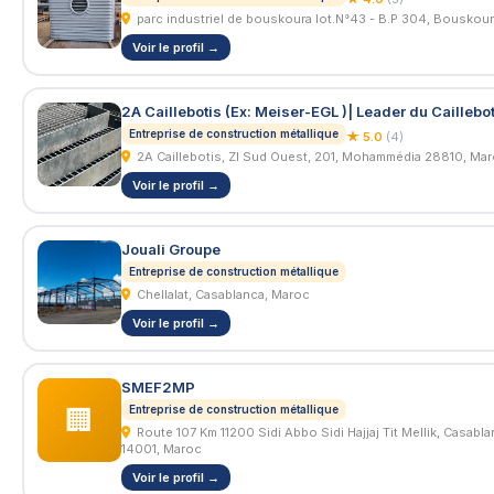
parc industriel de bouskoura lot.N°43 - B.P 304, Bouskou
Voir le profil →
Entreprise de construction métallique
★ 5.0
(4)
2A Caillebotis, ZI Sud Ouest, 201, Mohammédia 28810, Ma
Voir le profil →
Jouali Groupe
Entreprise de construction métallique
Chellalat, Casablanca, Maroc
Voir le profil →
SMEF2MP
Entreprise de construction métallique
🏢
Route 107 Km 11200 Sidi Abbo Sidi Hajjaj Tit Mellik, Casablanca
14001, Maroc
Voir le profil →