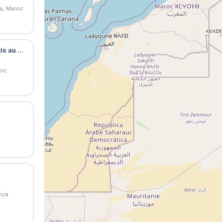
ra, Maroc
2A Caillebotis (Ex: Meiser-EGL )| Leader du Caillebotis au Maroc
roc