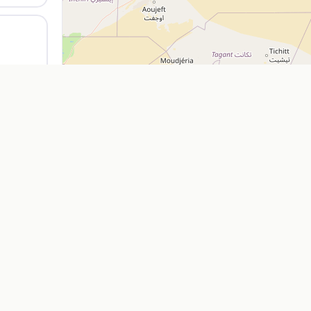
Explorer
Entreprise
Restaurants
Ajouter mon
Cafés
À propos
Location de voitures
Nos Servic
Pharmacies
Contact
Supermarchés
FAQ
Agences de voyage
Blog
Feuille de r