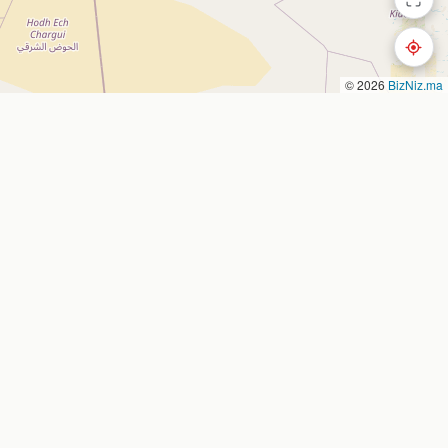
© 2026
BizNiz.ma
Nous contacter
Nador, Morocco
 entreprise
bizniz.ma
es
oute