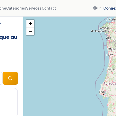
che
Catégories
Services
Contact
Conne
FR
+
e
−
ique au