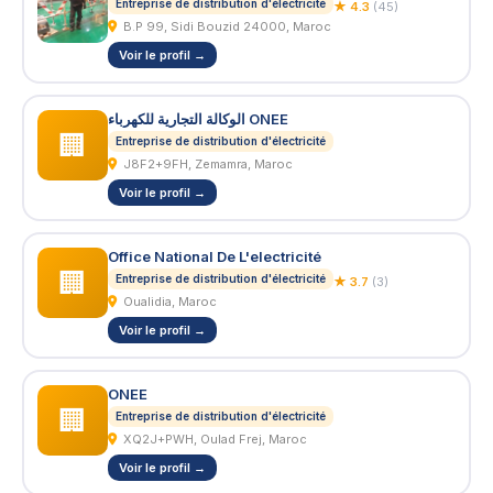
Entreprise de distribution d'électricité
★ 4.3
(45)
B.P 99, Sidi Bouzid 24000, Maroc
Voir le profil →
الوكالة التجارية للكهرباء ONEE
🏢
Entreprise de distribution d'électricité
J8F2+9FH, Zemamra, Maroc
Voir le profil →
Office National De L'electricité
🏢
Entreprise de distribution d'électricité
★ 3.7
(3)
Oualidia, Maroc
Voir le profil →
ONEE
🏢
Entreprise de distribution d'électricité
XQ2J+PWH, Oulad Frej, Maroc
Voir le profil →