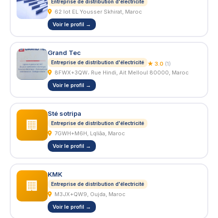
Entreprise de distribution d'électricité
62 lot EL Yousser Skhirat, Maroc
Voir le profil →
Grand Tec
Entreprise de distribution d'électricité
★ 3.0
(1)
8FWX+3QW، Rue Hindi, Ait Melloul 80000, Maroc
Voir le profil →
Sté sotripa
🏢
Entreprise de distribution d'électricité
7GWH+M6H, Lqliâa, Maroc
Voir le profil →
KMK
🏢
Entreprise de distribution d'électricité
M3JX+QW9, Oujda, Maroc
Voir le profil →