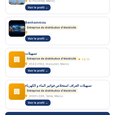
Al Hoceima, Maroc
Voir le profil →
Benhammou
Entreprise de distribution d'électricité
Voir le profil →
تسهيلات
🏢
Entreprise de distribution d'électricité
★ 1.0
(1)
45X2+H62, Imzouren, Maroc
Voir le profil →
تسهيلات العراف استخلاص فواتير الماء و الكهرباء
🏢
Entreprise de distribution d'électricité
2HXH+3XR, Tahla, Maroc
Voir le profil →