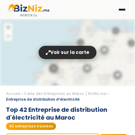
ⴱⵉⵣⵏⵉⵣ.ⵎⴰ
+
6
−
9
5
🚚
Voir sur la carte
🚚
12
🚚
3
Accueil
›
Carte des Entreprises au Maroc | BizNiz.ma
›
Entreprise de distribution d'électricité
3
Top 42 Entreprise de distribution
d'électricité au Maroc
🚚
42
entreprises trouvées