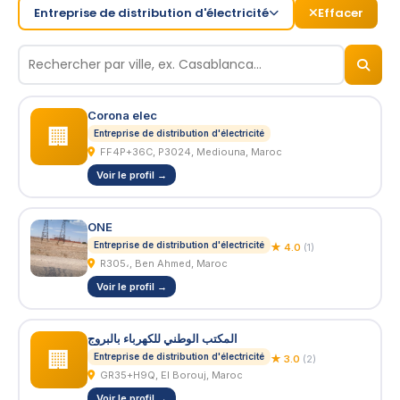
Entreprise de distribution d'électricité
Effacer
© 2026
BizNiz.ma
Corona elec
🏢
Entreprise de distribution d'électricité
FF4P+36C, P3024, Mediouna, Maroc
Voir le profil →
ONE
Entreprise de distribution d'électricité
★ 4.0
(1)
R305،, Ben Ahmed, Maroc
Voir le profil →
المكتب الوطني للكهرباء بالبروج
🏢
Entreprise de distribution d'électricité
★ 3.0
(2)
GR35+H9Q, El Borouj, Maroc
Voir le profil →