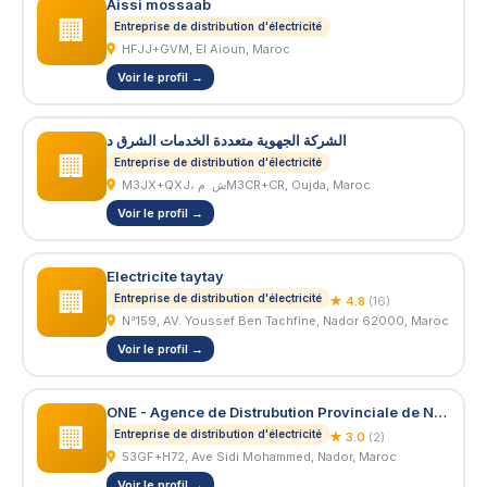
Aissi mossaab
🏢
Entreprise de distribution d'électricité
HFJJ+GVM, El Aioun, Maroc
Voir le profil →
الشركة الجهوية متعددة الخدمات الشرق د
🏢
Entreprise de distribution d'électricité
M3JX+QXJ، ش. مM3CR+CR, Oujda, Maroc
Voir le profil →
Electricite taytay
🏢
Entreprise de distribution d'électricité
★ 4.8
(16)
N°159, AV. Youssef Ben Tachfine, Nador 62000, Maroc
Voir le profil →
ONE - Agence de Distrubution Provinciale de Nador
🏢
Entreprise de distribution d'électricité
★ 3.0
(2)
53GF+H72, Ave Sidi Mohammed, Nador, Maroc
Voir le profil →