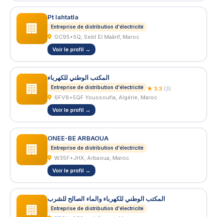
Pt lahtatla
🏢
Entreprise de distribution d'électricité
GC95+5Q, Sebt El Maârif, Maroc
Voir le profil →
المكتب الوطني للكهرباء
🏢
Entreprise de distribution d'électricité
★ 3.3
(3)
6FV8+5QF Youssoufia, Algérie, Maroc
Voir le profil →
ONEE-BE ARBAOUA
🏢
Entreprise de distribution d'électricité
W35F+JHX, Arbaoua, Maroc
Voir le profil →
المكتب الوطني للكهرباء والماء الصالح للشرب
🏢
Entreprise de distribution d'électricité