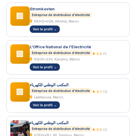
Stromkasten
🏢
Entreprise de distribution d'électricité
68XQ+VQ6, Kénitra, Maroc
Voir le profil →
L'Office National de l'Electricité
🏢
Entreprise de distribution d'électricité
★ 5.0
(1)
6QG5+23V, Amizmiz, Maroc
Voir le profil →
المكتب الوطني للكهرباء
🏢
Entreprise de distribution d'électricité
★ 4.7
(3)
Laattaouia, Maroc
Voir le profil →
المكتب الوطني للكهرباء
Entreprise de distribution d'électricité
★ 5.0
(2)
676V+VRJ, N1, Smimou, Maroc