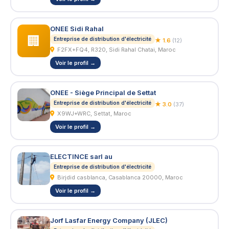
ONEE Sidi Rahal
🏢
Entreprise de distribution d'électricité
★ 1.6
(12)
F2FX+FQ4, R320, Sidi Rahal Chatai, Maroc
Voir le profil →
ONEE - Siège Principal de Settat
Entreprise de distribution d'électricité
★ 3.0
(37)
X9WJ+WRC, Settat, Maroc
Voir le profil →
ELECTINCE sarl au
Entreprise de distribution d'électricité
Birjdid casblanca, Casablanca 20000, Maroc
Voir le profil →
Jorf Lasfar Energy Company (JLEC)