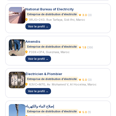
National Bureau of Electricity
Entreprise de distribution d'électricité
★ 3.0
(3)
9RJG+243، Rue Tarfaya, Sidi Ifni, Maroc
Voir le profil →
Amendis
Entreprise de distribution d'électricité
★ 1.8
(39)
P33X+CP4, Gueznaia, Maroc
Voir le profil →
Électricien & Plombier
Entreprise de distribution d'électricité
★ 5.0
(3)
63VC+M7G, Av. Mohamed V, Al Hoceïma, Maroc
Voir le profil →
إصلاح الماء والكهرباء
Entreprise de distribution d'électricité
★ 5.0
(1)