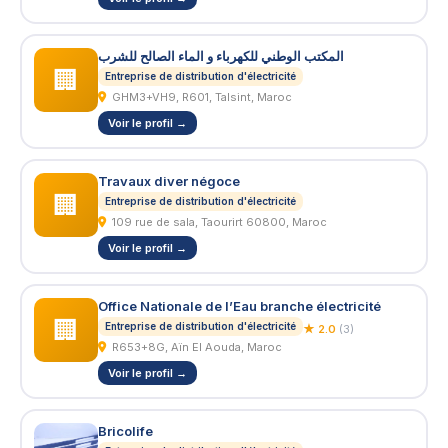
المكتب الوطني للكهرباء و الماء الصالح للشرب
🏢
Entreprise de distribution d'électricité
GHM3+VH9, R601, Talsint, Maroc
Voir le profil →
Travaux diver négoce
🏢
Entreprise de distribution d'électricité
109 rue de sala, Taourirt 60800, Maroc
Voir le profil →
Office Nationale de l’Eau branche électricité
🏢
Entreprise de distribution d'électricité
★ 2.0
(3)
R653+8G, Aïn El Aouda, Maroc
Voir le profil →
Bricolife