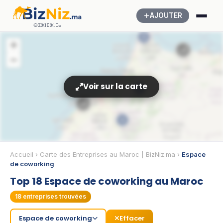
AJOUTER
ⴱⵉⵣⵏⵉⵣ.ⵎⴰ
3
+
🛁
−
Voir sur la carte
2
🛁
4
4
Accueil
›
Carte des Entreprises au Maroc | BizNiz.ma
›
Espace
de coworking
Top 18 Espace de coworking au Maroc
3
18
entreprises trouvées
Espace de coworking
Effacer