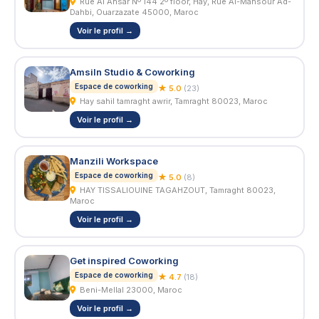
Rue Al Ansar Nº 144 2º floor, Hay, Rue Al-Mansour Ad-
Dahbi, Ouarzazate 45000, Maroc
Voir le profil →
Amsiln Studio & Coworking
Espace de coworking
★ 5.0
(23)
Hay sahil tamraght awrir, Tamraght 80023, Maroc
Voir le profil →
Manzili Workspace
Espace de coworking
★ 5.0
(8)
HAY TISSALIOUINE TAGAHZOUT, Tamraght 80023,
Maroc
Voir le profil →
Get inspired Coworking
Espace de coworking
★ 4.7
(18)
Beni-Mellal 23000, Maroc
Voir le profil →