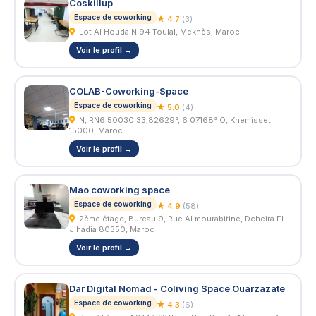
Coskillup
Espace de coworking
★ 4.7
(3)
Lot Al Houda N 94 Toulal, Meknès, Maroc
Voir le profil →
COLAB-Coworking-Space
Espace de coworking
★ 5.0
(4)
N, RN6 50030 33,82629°, 6 07168° O, Khemisset
15000, Maroc
Voir le profil →
Mao coworking space
Espace de coworking
★ 4.9
(58)
2ème étage, Bureau 9, Rue Al mourabitine, Dcheira El
Jihadia 80350, Maroc
Voir le profil →
Dar Digital Nomad - Coliving Space Ouarzazate
Espace de coworking
★ 4.3
(6)