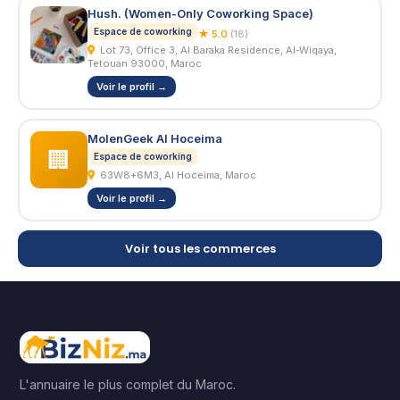
Hush. (Women-Only Coworking Space)
Espace de coworking
★ 5.0
(18)
Lot 73, Office 3, Al Baraka Residence, Al-Wiqaya,
Tetouan 93000, Maroc
Voir le profil →
MolenGeek Al Hoceima
🏢
Espace de coworking
63W8+6M3, Al Hoceima, Maroc
Voir le profil →
Voir tous les commerces
L'annuaire le plus complet du Maroc.