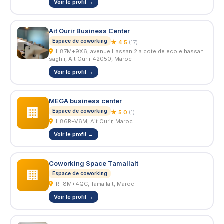
Voir le profil →
Ait Ourir Business Center
Espace de coworking
★ 4.5
(17)
H87M+9X6, avenue Hassan 2 a cote de ecole hassan
saghir, Ait Ourir 42050, Maroc
Voir le profil →
MEGA business center
🏢
Espace de coworking
★ 5.0
(1)
H86R+V6M, Ait Ourir, Maroc
Voir le profil →
Coworking Space Tamallalt
🏢
Espace de coworking
RF8M+4QC, Tamallalt, Maroc
Voir le profil →