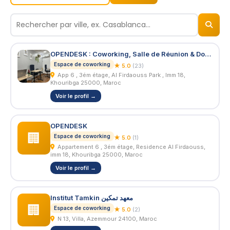
© 2026
BizNiz.ma
OPENDESK : Coworking, Salle de Réunion & Domiciliation
Espace de coworking
★ 5.0
(23)
App 6 , 3ém étage, Al Firdaouss Park , Imm 18,
Khouribga 25000, Maroc
Voir le profil →
OPENDESK
🏢
Espace de coworking
★ 5.0
(1)
Appartement 6 , 3ém étage, Residence Al Firdaouss,
imm 18, Khouribga 25000, Maroc
Voir le profil →
Institut Tamkin معهد تمكين
🏢
Espace de coworking
★ 5.0
(2)
N 13, Villa, Azemmour 24100, Maroc