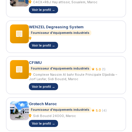
C4CX+R8J Hay attissir, Soualem, Maroc
Voir le profil →
WENZEL Degreasing System
🏢
Fournisseur d'équipements industriels
Voir le profil →
CFIMU
🏢
Fournisseur d'équipements industriels
★ 5.0
(1)
Complexe Nassim Al bahr Route Principale Eljadida –
Jorf Lasfar, Sidi Bouzid, Maroc
Voir le profil →
Grotech Maroc
Fournisseur d'équipements industriels
★ 5.0
(4)
Sidi Bouzid 24000, Maroc
Voir le profil →