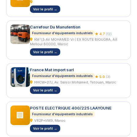
Voir le profil →
Carrefour Du Manutention
Fournisseur d'équipements industriels
★ 4.7
(12)
KM 1,5.AV MOHAMED VI ( EX ROUTE BIOUGRA, Aït
Melloul 80000, Maroc
Voir le profil →
France Mat import sarl
Fournisseur d'équipements industriels
★ 5.0
(3)
HHCW+27J, Av. Saissi Mohamed, Tétouan, Maroc
Voir le profil →
POSTE ELECTRIQUE 400/225 LAAYOUNE
🏢
Fournisseur d'équipements industriels
VR2P+VM9, Maroc
Voir le profil →