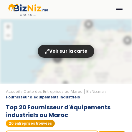
ⴱⵉⵣⵏⵉⵣ.ⵎⴰ
🏢
+
−
🏢
Voir sur la carte
11
4
🏢
Accueil
›
Carte des Entreprises au Maroc | BizNiz.ma
›
Fournisseur d'équipements industriels
Top 20 Fournisseur d'équipements
🏢
industriels au Maroc
20
entreprises trouvées