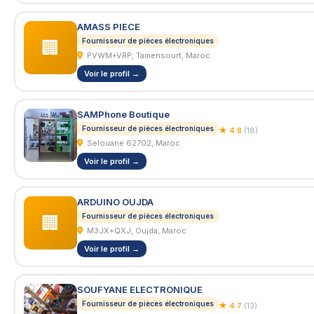
AMASS PIECE
Fournisseur de pièces électroniques
🏢
PVWM+VRP, Tamensourt, Maroc
Voir le profil →
SAMPhone Boutique
Fournisseur de pièces électroniques
★ 4.8
(18)
Selouane 62702, Maroc
Voir le profil →
ARDUINO OUJDA
Fournisseur de pièces électroniques
🏢
M3JX+QXJ, Oujda, Maroc
Voir le profil →
SOUFYANE ELECTRONIQUE
Fournisseur de pièces électroniques
★ 4.7
(13)