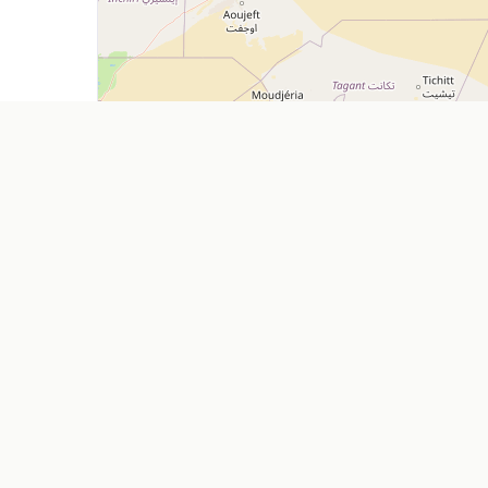
Explorer
Entreprise
Restaurants
Ajouter mon
Cafés
À propos
Location de voitures
Nos Servic
Pharmacies
Contact
Supermarchés
FAQ
Agences de voyage
Blog
Feuille de r