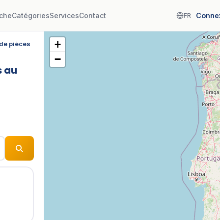
che
Catégories
Services
Contact
Conne
FR
+
de pièces
−
s au