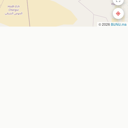
© 2026
BizNiz.ma
Nous contacter
Nador, Morocco
 entreprise
bizniz.ma
es
oute