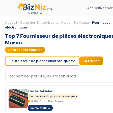
Accueil
Recher
ⴱⵉⵣⵏⵉⵣ.ⵎⴰ
Accueil
›
Carte des Entreprises au Maroc | BizNiz.ma
›
Fournisseur 
électroniques
Top 7 Fournisseur de pièces électronique
Maroc
7
entreprises trouvées
Fournisseur de pièces électroniques
Effacer
Electro lakhder
Fournisseur de pièces électroniques
R316, Oulad Frej, Maroc
Voir le profil →