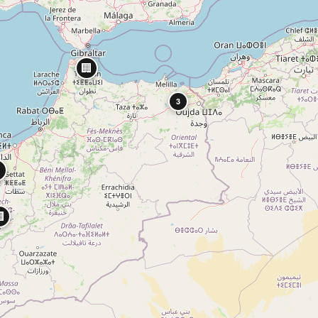
🏢
3

