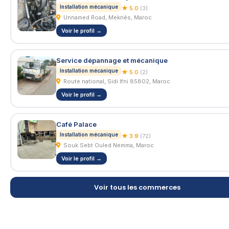
Installation mécanique
★ 5.0
(3)
Unnamed Road, Meknès, Maroc
Voir le profil →
Service dépannage et mécanique
Installation mécanique
★ 5.0
(2)
Route national, Sidi Ifni 85802, Maroc
Voir le profil →
Café Palace
Installation mécanique
★ 3.9
(72)
Souk Sebt Ouled Nemma, Maroc
Voir le profil →
Voir tous les commerces