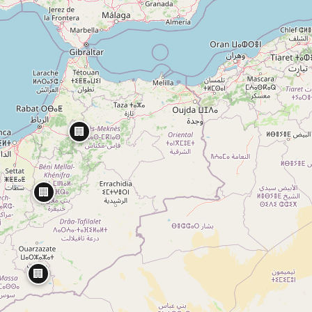
🏢
🏢
🏢