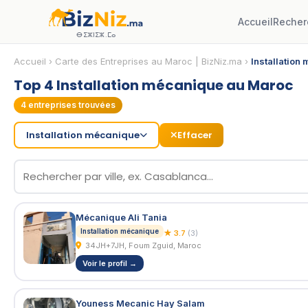
Accueil
Recher
ⴱⵉⵣⵏⵉⵣ.ⵎⴰ
Accueil
›
Carte des Entreprises au Maroc | BizNiz.ma
›
Installation
Top 4 Installation mécanique au Maroc
4
entreprises trouvées
Installation mécanique
Effacer
Mécanique Ali Tania
Installation mécanique
★ 3.7
(3)
34JH+7JH, Foum Zguid, Maroc
Voir le profil →
Youness Mecanic Hay Salam