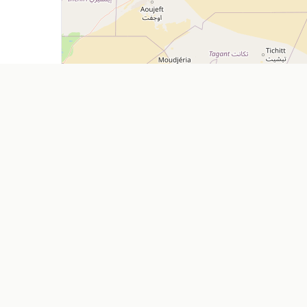
Explorer
Entreprise
Restaurants
Ajouter mon
Cafés
À propos
Location de voitures
Nos Servic
Pharmacies
Contact
Supermarchés
FAQ
Agences de voyage
Blog
Feuille de r