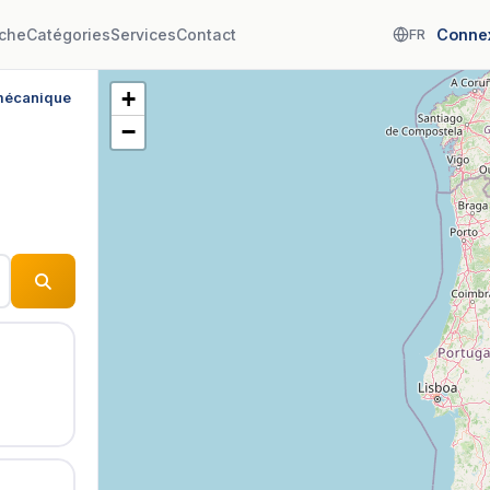
che
Catégories
Services
Contact
Conne
FR
+
 mécanique
−