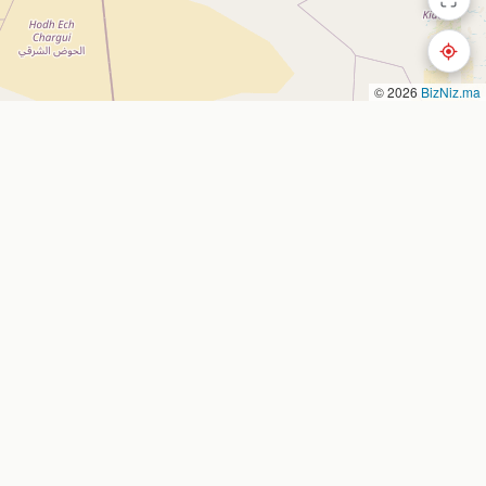
© 2026
BizNiz.ma
Nous contacter
Nador, Morocco
 entreprise
bizniz.ma
es
oute