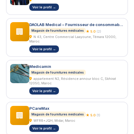
Voir le profil →
DAOLAB Medical – Fournisseur de consommables médicaux au Maroc
🏢
Magasin de fournitures médicales
★ 5.0
(2)
N 43, Centre Commercial Laayoune, Témara 12000,
Maroc
Voir le profil →
Medicamin
Magasin de fournitures médicales
appartement N2, Résidence annour bloc C, Skhirat
12050, Maroc
Voir le profil →
PCareMax
🏢
Magasin de fournitures médicales
★ 5.0
(1)
WFR8+JQH, Midar, Maroc
Voir le profil →