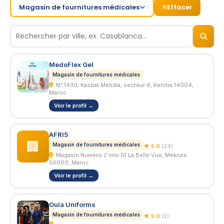
Magasin de fournitures médicales
Effacer
© 2026
BizNiz.ma
MedoFlex Gel
Magasin de fournitures médicales
N° 1430, Kasbat Mehdia, secteur 6, Kenitra 14004,
Maroc
Voir le profil →
AFRI5
🏢
Magasin de fournitures médicales
★ 5.0
(24)
Magasin Numéro 2 Imm 10 La Belle Vue, Meknes
50000, Maroc
Voir le profil →
Oula Uniforms
Magasin de fournitures médicales
★ 5.0
(2)