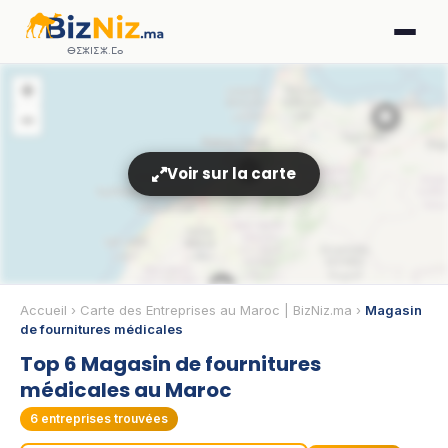
ⴱⵉⵣⵏⵉⵣ.ⵎⴰ
+
🏢
−
4
Voir sur la carte
🏢
Accueil
›
Carte des Entreprises au Maroc | BizNiz.ma
›
Magasin
de fournitures médicales
Top 6 Magasin de fournitures
médicales au Maroc
6
entreprises trouvées