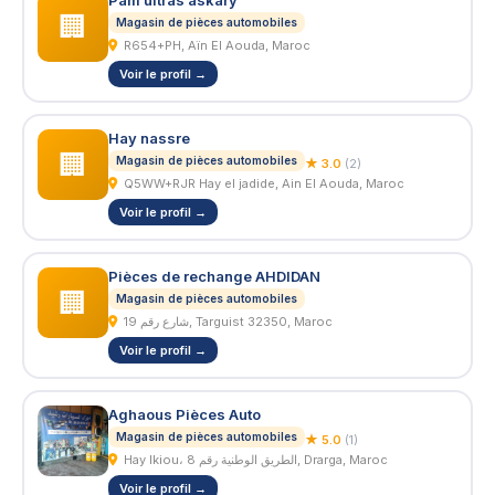
Pam ultras askary
🏢
Magasin de pièces automobiles
R654+PH, Aïn El Aouda, Maroc
Voir le profil →
Hay nassre
🏢
Magasin de pièces automobiles
★ 3.0
(2)
Q5WW+RJR Hay el jadide, Ain El Aouda, Maroc
Voir le profil →
Pièces de rechange AHDIDAN
🏢
Magasin de pièces automobiles
شارع رقم 19, Targuist 32350, Maroc
Voir le profil →
Aghaous Pièces Auto
Magasin de pièces automobiles
★ 5.0
(1)
Hay Ikiou، الطريق الوطنية رقم 8, Drarga, Maroc
Voir le profil →