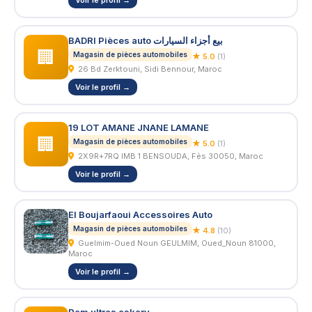
Voir le profil →
BADRI Pièces auto بيع أجزاء السيارات
🏢
Magasin de pièces automobiles
★ 5.0
(1)
26 Bd Zerktouni, Sidi Bennour, Maroc
Voir le profil →
19 LOT AMANE JNANE LAMANE
🏢
Magasin de pièces automobiles
★ 5.0
(1)
2X9R+7RQ IMB 1 BENSOUDA, Fès 30050, Maroc
Voir le profil →
El Boujarfaoui Accessoires Auto
Magasin de pièces automobiles
★ 4.8
(10)
Guelmim-Oued Noun GEULMIM, Oued_Noun 81000,
Maroc
Voir le profil →