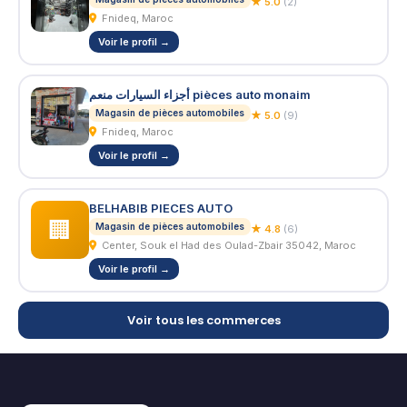
★ 5.0
(2)
Fnideq, Maroc
Voir le profil →
أجزاء السيارات منعم pièces auto monaim
Magasin de pièces automobiles
★ 5.0
(9)
Fnideq, Maroc
Voir le profil →
BELHABIB PIECES AUTO
🏢
Magasin de pièces automobiles
★ 4.8
(6)
Center, Souk el Had des Oulad-Zbair 35042, Maroc
Voir le profil →
Voir tous les commerces