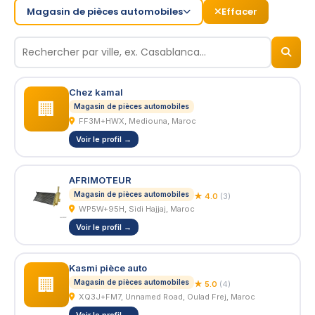
Magasin de pièces automobiles
Effacer
© 2026
BizNiz.ma
Chez kamal
🏢
Magasin de pièces automobiles
FF3M+HWX, Mediouna, Maroc
Voir le profil →
AFRIMOTEUR
Magasin de pièces automobiles
★ 4.0
(3)
WP5W+95H, Sidi Hajjaj, Maroc
Voir le profil →
Kasmi pièce auto
🏢
Magasin de pièces automobiles
★ 5.0
(4)
XQ3J+FM7, Unnamed Road, Oulad Frej, Maroc