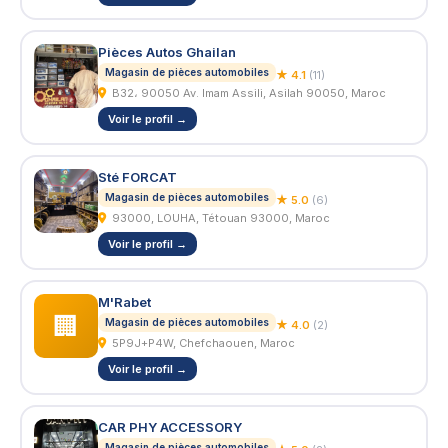
Pièces Autos Ghailan
Magasin de pièces automobiles
★ 4.1
(11)
B32، 90050 Av. Imam Assili, Asilah 90050, Maroc
Voir le profil →
Sté FORCAT
Magasin de pièces automobiles
★ 5.0
(6)
93000, LOUHA, Tétouan 93000, Maroc
Voir le profil →
M'Rabet
🏢
Magasin de pièces automobiles
★ 4.0
(2)
5P9J+P4W, Chefchaouen, Maroc
Voir le profil →
CAR PHY ACCESSORY
Magasin de pièces automobiles