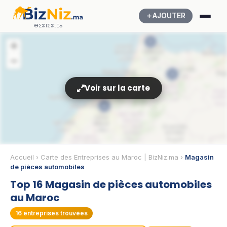
AJOUTER
ⴱⵉⵣⵏⵉⵣ.ⵎⴰ
5
+
−
3
Voir sur la carte
6
Accueil
›
Carte des Entreprises au Maroc | BizNiz.ma
›
Magasin
de pièces automobiles
Top 16 Magasin de pièces automobiles
🔧
au Maroc
16
entreprises trouvées
🔧