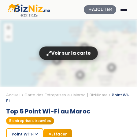
AJOUTER
ⴱⵉⵣⵏⵉⵣ.ⵎⴰ
+
−
🏢
Voir sur la carte
🏢
🏢
🏢
Accueil
›
Carte des Entreprises au Maroc | BizNiz.ma
›
Point Wi-
Fi
Top 5 Point Wi-Fi au Maroc
5
entreprises trouvées
Point Wi-Fi
Effacer