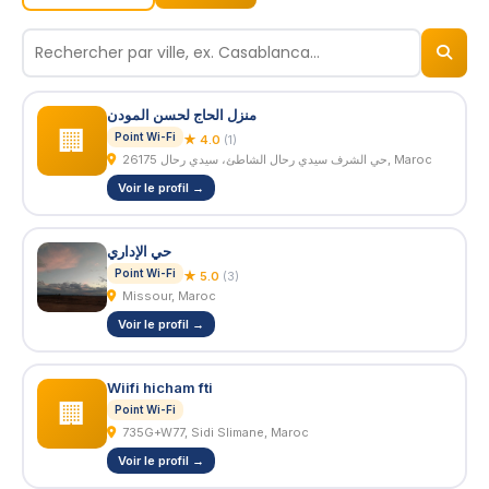
© 2026
BizNiz.ma
منزل الحاج لحسن المودن
🏢
Point Wi-Fi
★ 4.0
(1)
حي الشرف سيدي رحال الشاطئ، سيدي رحال 26175, Maroc
Voir le profil →
حي الإداري
Point Wi-Fi
★ 5.0
(3)
Missour, Maroc
Voir le profil →
Wiifi hicham fti
🏢
Point Wi-Fi
735G+W77, Sidi Slimane, Maroc
Voir le profil →