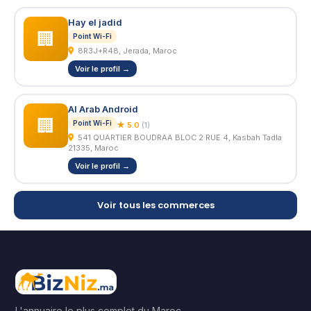
Hay el jadid
🏢
Point Wi-Fi
8R3J+R48, Jerada, Maroc
Voir le profil →
Al Arab Android
🏢
Point Wi-Fi
★ 5.0
(1)
541 QUARTIER BOUDRAA BLOC 2 RUE 4, Kasbah Tadla
21335, Maroc
Voir le profil →
Voir tous les commerces
L'annuaire le plus complet du Maroc.